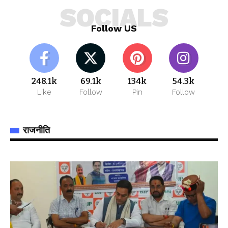
SOCIALS
Follow US
248.1k
69.1k
134k
54.3k
Like
Follow
Pin
Follow
राजनीति