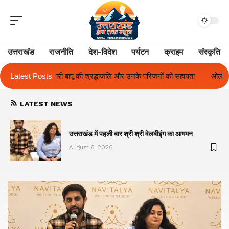
उत्तराखंड
राजनीति
देश-विदेश
पर्यटन
क्राइम
संस्कृति
लि और उनके परिजनों को सहायता
Latest Posts
ओलंपस हाई के इंटर-हाउस फुटबॉल टूर्नामेंट में रिग
LATEST NEWS
का
उत्तराखंड में पहली बार श्री श्री वेलबीइंग का आगमन
August 6, 2026