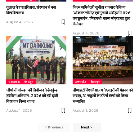
तुलाज़ ने रचा इतिहास, संस्थान से बना
फिल्म अभिनेत्री सुनीता राजवार ने किया
विश्वविद्यालय
‘ओकल्ट सीरीज़ एवं गुलाबो अवॉर्ड्स 2026’
का शुभारंभ, ‘निरावधी’ काव्य संग्रह का हुआ
August 4, 2026
विमोचन
August 4, 2026
उत्तराखंड
देहरादून
उत्तराखंड
देहरादून
जीओसी गोल्डन की डिवीजन ने डैनकुंड
डीआईटी विश्वविद्यालय ने छात्रों की मेहनत को
ट्रेकिंग अभियान–2026 को हरी झंडी
सराहा, 31 स्कूलों के टॉपर्स बच्चों को किया
दिखाकर किया रवाना
सम्मानित
August 1, 2026
August 1, 2026
Previous
Next