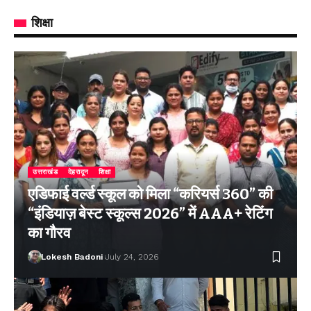
शिक्षा
उत्तराखंड
देहरादून
शिक्षा
एडिफाई वर्ल्ड स्कूल को मिला “करियर्स 360” की
“इंडियाज़ बेस्ट स्कूल्स 2026” में AAA+ रेटिंग
का गौरव
Lokesh Badoni
July 24, 2026