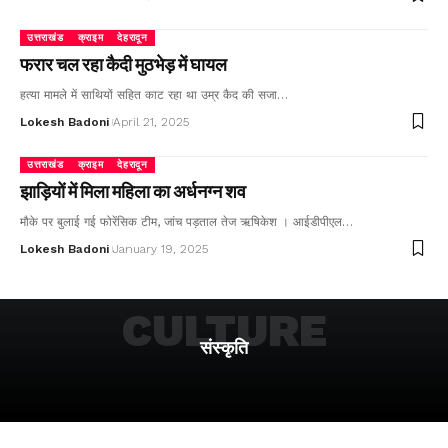
उत्तराखंड
क्राइम
देहरादून
फरार चल रहा कैदी मुठभेड़ में घायल
हत्या मामले में साथियों सहित काट रहा था उम्र कैद की सजा…
Lokesh Badoni
April 21, 2025
उत्तराखंड
क्राइम
देहरादून
झाड़ियों में मिला महिला का अर्धनग्न शव
मौके पर बुलाई गई फोरेंसिक टीम, जांच पड़ताल तेज ऋषिकेश । आईडीपीएल…
Lokesh Badoni
January 19, 2025
CULTURE
संस्कृति