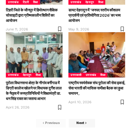
उत्तराखंड
टिहरी
शिक्षा
उत्तराखंड
देहरादून
शिक्षा
टिहरी जिले के जौनपुर में हिमोत्थान शैक्षिक
डायट देहरादून में ‘जनपद स्तरीय कौशलम
सोसाइटी द्वारा ग्रीष्मकालीन शिविरों का
प्रदर्शनी एवं प्रतियोगिता 2026’ का भव्य
आयोजन
आयोजन
June 11, 2026
May 9, 2026
उत्तराखंड
देहरादून
शिक्षा
उत्तरकाशी
उत्तराखंड
शिक्षा
पुरोला विधानसभा क्षेत्र के नौगांव बर्नीगाड में
राष्ट्रीय स्वयंसेवक संघ पुरोला की सेवा इकाई,
डिग्री कालेज खोलने पर विधायक दुर्गेश लाल
सेवा भारती की मासिक समीक्षा बैठक का हुआ
के नैतृत्व में जनप्रतिनिधियों ने शिक्षामंत्री डा.
समापन ,
धन सिंह रावत का जताया आभार
April 10, 2026
April 26, 2026
Previous
Next