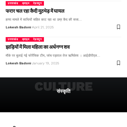
उत्तराखंड
क्राइम
देहरादून
फरार चल रहा कैदी मुठभेड़ में घायल
हत्या मामले में साथियों सहित काट रहा था उम्र कैद की सजा…
Lokesh Badoni
April 21, 2025
उत्तराखंड
क्राइम
देहरादून
झाड़ियों में मिला महिला का अर्धनग्न शव
मौके पर बुलाई गई फोरेंसिक टीम, जांच पड़ताल तेज ऋषिकेश । आईडीपीएल…
Lokesh Badoni
January 19, 2025
CULTURE
संस्कृति