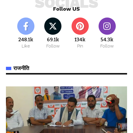
SOCIALS
Follow US
248.1k
69.1k
134k
54.3k
Like
Follow
Pin
Follow
राजनीति