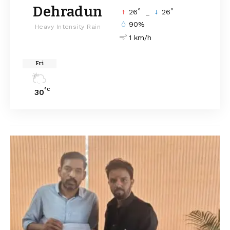
Dehradun
°
°
26
_
26
90%
Heavy Intensity Rain
1 km/h
Fri
°C
30