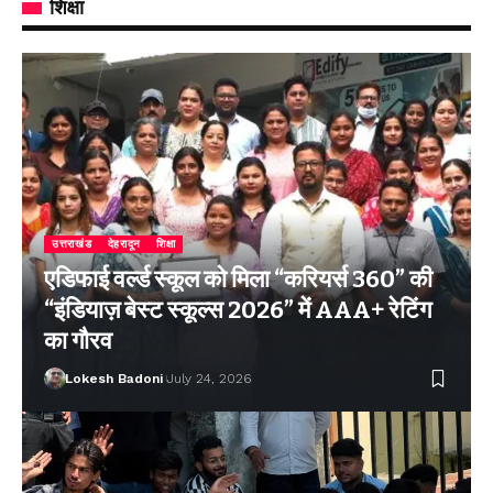
शिक्षा
उत्तराखंड
देहरादून
शिक्षा
एडिफाई वर्ल्ड स्कूल को मिला “करियर्स 360” की
“इंडियाज़ बेस्ट स्कूल्स 2026” में AAA+ रेटिंग
का गौरव
Lokesh Badoni
July 24, 2026