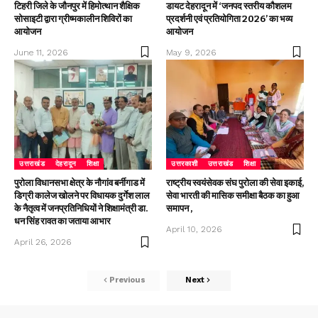
टिहरी जिले के जौनपुर में हिमोत्थान शैक्षिक
डायट देहरादून में ‘जनपद स्तरीय कौशलम
सोसाइटी द्वारा ग्रीष्मकालीन शिविरों का
प्रदर्शनी एवं प्रतियोगिता 2026’ का भव्य
आयोजन
आयोजन
June 11, 2026
May 9, 2026
उत्तराखंड
देहरादून
शिक्षा
उत्तरकाशी
उत्तराखंड
शिक्षा
पुरोला विधानसभा क्षेत्र के नौगांव बर्नीगाड में
राष्ट्रीय स्वयंसेवक संघ पुरोला की सेवा इकाई,
डिग्री कालेज खोलने पर विधायक दुर्गेश लाल
सेवा भारती की मासिक समीक्षा बैठक का हुआ
के नैतृत्व में जनप्रतिनिधियों ने शिक्षामंत्री डा.
समापन ,
धन सिंह रावत का जताया आभार
April 10, 2026
April 26, 2026
Previous
Next