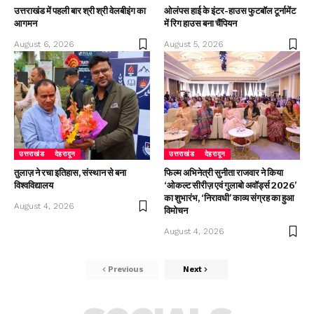
उत्तराखंड में पहली बार श्री श्री वेलबीइंग का
ओलंपस हाई के इंटर-हाउस फुटबॉल टूर्नामेंट
आगमन
में रिग हाउस बना चैंपियन
August 6, 2026
August 5, 2026
उत्तराखंड
देहरादून
उत्तराखंड
देहरादून
तुलाज़ ने रचा इतिहास, संस्थान से बना
फिल्म अभिनेत्री सुनीता राजवार ने किया
विश्वविद्यालय
‘ओकल्ट सीरीज़ एवं गुलाबो अवॉर्ड्स 2026’
का शुभारंभ, ‘निरावधी’ काव्य संग्रह का हुआ
August 4, 2026
विमोचन
August 4, 2026
Previous
Next