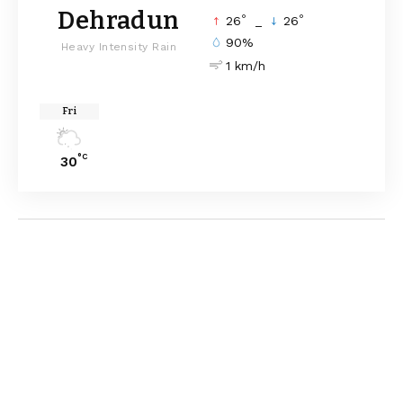
Dehradun
°
°
26
_
26
90%
Heavy Intensity Rain
1 km/h
Fri
°C
30