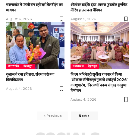
उत्तराखंड में पहली बार श्री श्री वेलबीइंग का
ओलंपस हाई के इंटर-हाउस फुटबॉल टूर्नामेंट
आगमन
में रिग हाउस बना चैंपियन
August 6, 2026
August 5, 2026
उत्तराखंड
देहरादून
उत्तराखंड
देहरादून
तुलाज़ ने रचा इतिहास, संस्थान से बना
फिल्म अभिनेत्री सुनीता राजवार ने किया
विश्वविद्यालय
‘ओकल्ट सीरीज़ एवं गुलाबो अवॉर्ड्स 2026’
का शुभारंभ, ‘निरावधी’ काव्य संग्रह का हुआ
August 4, 2026
विमोचन
August 4, 2026
Previous
Next