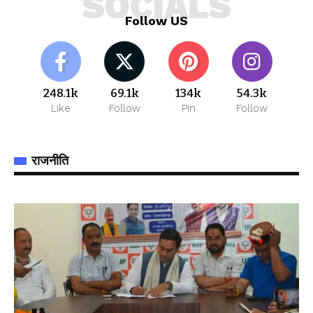
SOCIALS
Follow US
248.1k
69.1k
134k
54.3k
Like
Follow
Pin
Follow
राजनीति