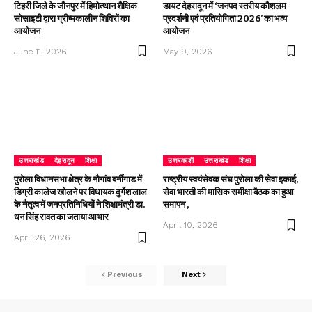
टिहरी जिले के जौनपुर में हिमोत्थान शैक्षिक
डायट देहरादून में ‘जनपद स्तरीय कौशलम
सोसाइटी द्वारा ग्रीष्मकालीन शिविरों का
प्रदर्शनी एवं प्रतियोगिता 2026’ का भव्य
आयोजन
आयोजन
June 11, 2026
May 9, 2026
उत्तराखंड
देहरादून
शिक्षा
उत्तरकाशी
उत्तराखंड
शिक्षा
पुरोला विधानसभा क्षेत्र के नौगांव बर्नीगाड में
राष्ट्रीय स्वयंसेवक संघ पुरोला की सेवा इकाई,
डिग्री कालेज खोलने पर विधायक दुर्गेश लाल
सेवा भारती की मासिक समीक्षा बैठक का हुआ
के नैतृत्व में जनप्रतिनिधियों ने शिक्षामंत्री डा.
समापन ,
धन सिंह रावत का जताया आभार
April 10, 2026
April 26, 2026
Previous
Next