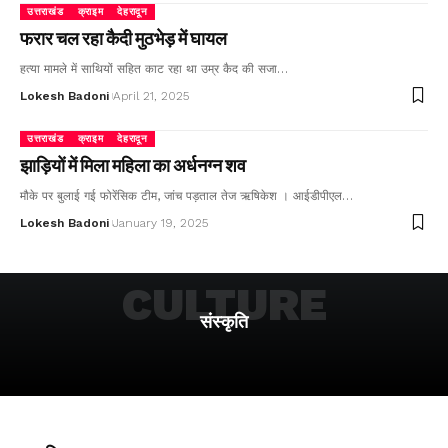
उत्तराखंड
क्राइम
देहरादून
फरार चल रहा कैदी मुठभेड़ में घायल
हत्या मामले में साथियों सहित काट रहा था उम्र कैद की सजा…
Lokesh Badoni
April 21, 2025
उत्तराखंड
क्राइम
देहरादून
झाड़ियों में मिला महिला का अर्धनग्न शव
मौके पर बुलाई गई फोरेंसिक टीम, जांच पड़ताल तेज ऋषिकेश । आईडीपीएल…
Lokesh Badoni
January 19, 2025
CULTURE
संस्कृति