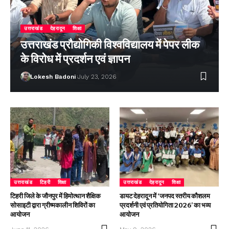
उत्तराखंड
देहरादून
शिक्षा
उत्तराखंड प्रौद्योगिकी विश्वविद्यालय में पेपर लीक
के विरोध में प्रदर्शन एवं ज्ञापन
Lokesh Badoni
July 23, 2026
उत्तराखंड
टिहरी
शिक्षा
उत्तराखंड
देहरादून
शिक्षा
टिहरी जिले के जौनपुर में हिमोत्थान शैक्षिक
डायट देहरादून में ‘जनपद स्तरीय कौशलम
सोसाइटी द्वारा ग्रीष्मकालीन शिविरों का
प्रदर्शनी एवं प्रतियोगिता 2026’ का भव्य
आयोजन
आयोजन