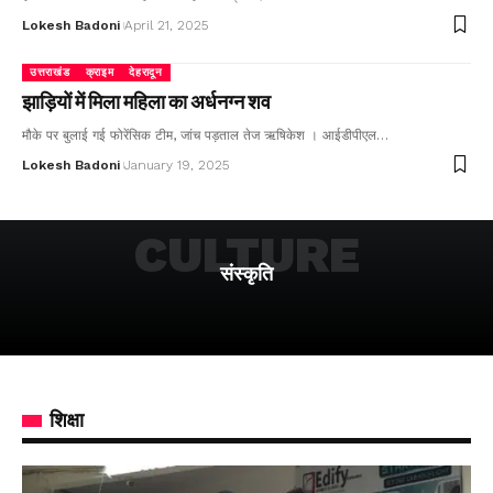
Lokesh Badoni
April 21, 2025
उत्तराखंड
क्राइम
देहरादून
झाड़ियों में मिला महिला का अर्धनग्न शव
मौके पर बुलाई गई फोरेंसिक टीम, जांच पड़ताल तेज ऋषिकेश । आईडीपीएल…
Lokesh Badoni
January 19, 2025
CULTURE
संस्कृति
शिक्षा