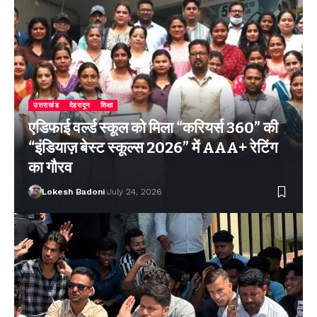
उत्तराखंड
देहरादून
शिक्षा
एडिफाई वर्ल्ड स्कूल को मिला “करियर्स 360” की
“इंडियाज़ बेस्ट स्कूल्स 2026” में AAA+ रेटिंग
का गौरव
Lokesh Badoni
July 24, 2026