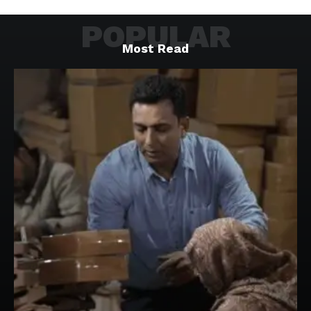
POPULAR
Most Read