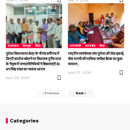
June 11, 2026
May 9, 2026
उत्तराखंड
देहरादून
शिक्षा
उत्तरकाशी
उत्तराखंड
शिक्षा
पुरोला विधानसभा क्षेत्र के नौगांव बर्नीगाड में
राष्ट्रीय स्वयंसेवक संघ पुरोला की सेवा इकाई,
डिग्री कालेज खोलने पर विधायक दुर्गेश लाल
सेवा भारती की मासिक समीक्षा बैठक का हुआ
के नैतृत्व में जनप्रतिनिधियों ने शिक्षामंत्री डा.
समापन ,
धन सिंह रावत का जताया आभार
April 10, 2026
April 26, 2026
Previous
Next
Categories