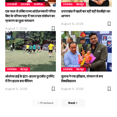
उत्तरकाशी
उत्तराखंड
सामाजिक
उत्तराखंड
देहरादून
एक साल से लंबित राज्य आंदोलनकारी गणिता
उत्तराखंड में पहली बार श्री श्री वेलबीइंग का
बिष्ट के परिचय पत्र में नाम व पता संशोधन का
आगमन
प्रकरण का हुआ समाधान
August 6, 2026
August 7, 2026
उत्तराखंड
देहरादून
उत्तराखंड
देहरादून
ओलंपस हाई के इंटर-हाउस फुटबॉल टूर्नामेंट
तुलाज़ ने रचा इतिहास, संस्थान से बना
में रिग हाउस बना चैंपियन
विश्वविद्यालय
August 5, 2026
August 4, 2026
Previous
Next