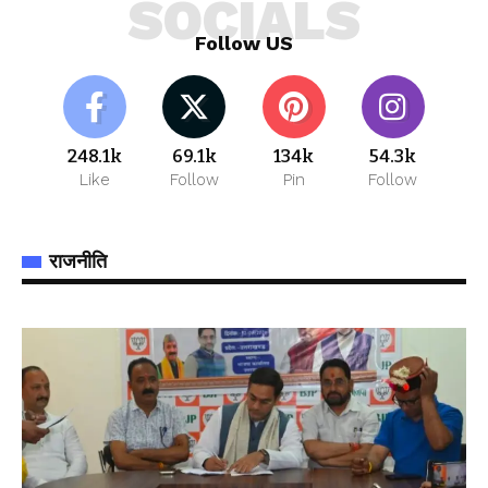
SOCIALS
Follow US
248.1k
69.1k
134k
54.3k
Like
Follow
Pin
Follow
राजनीति