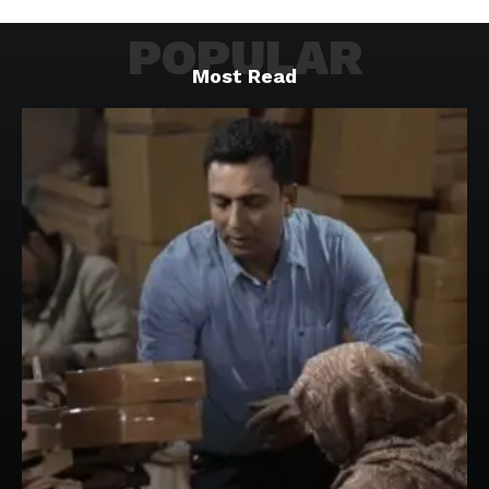
POPULAR
Most Read