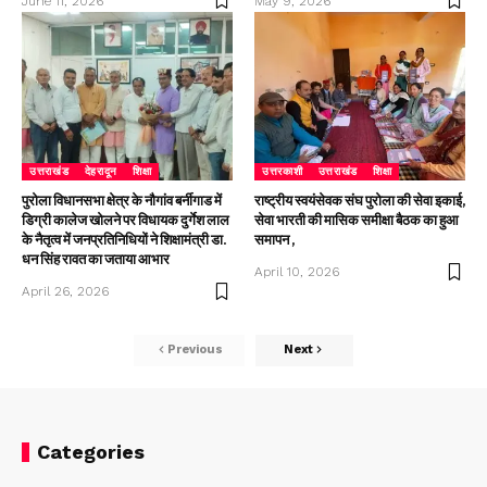
June 11, 2026
May 9, 2026
उत्तराखंड
देहरादून
शिक्षा
उत्तरकाशी
उत्तराखंड
शिक्षा
पुरोला विधानसभा क्षेत्र के नौगांव बर्नीगाड में
राष्ट्रीय स्वयंसेवक संघ पुरोला की सेवा इकाई,
डिग्री कालेज खोलने पर विधायक दुर्गेश लाल
सेवा भारती की मासिक समीक्षा बैठक का हुआ
के नैतृत्व में जनप्रतिनिधियों ने शिक्षामंत्री डा.
समापन ,
धन सिंह रावत का जताया आभार
April 10, 2026
April 26, 2026
Previous
Next
Categories