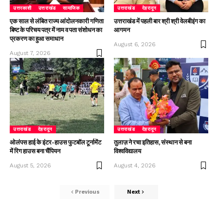
उत्तरकाशी
उत्तराखंड
सामाजिक
उत्तराखंड
देहरादून
एक साल से लंबित राज्य आंदोलनकारी गणिता
उत्तराखंड में पहली बार श्री श्री वेलबीइंग का
बिष्ट के परिचय पत्र में नाम व पता संशोधन का
आगमन
प्रकरण का हुआ समाधान
August 6, 2026
August 7, 2026
उत्तराखंड
देहरादून
उत्तराखंड
देहरादून
ओलंपस हाई के इंटर-हाउस फुटबॉल टूर्नामेंट
तुलाज़ ने रचा इतिहास, संस्थान से बना
में रिग हाउस बना चैंपियन
विश्वविद्यालय
August 5, 2026
August 4, 2026
Previous
Next