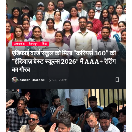
उत्तराखंड
देहरादून
शिक्षा
एडिफाई वर्ल्ड स्कूल को मिला “करियर्स 360” की
“इंडियाज़ बेस्ट स्कूल्स 2026” में AAA+ रेटिंग
का गौरव
Lokesh Badoni
July 24, 2026