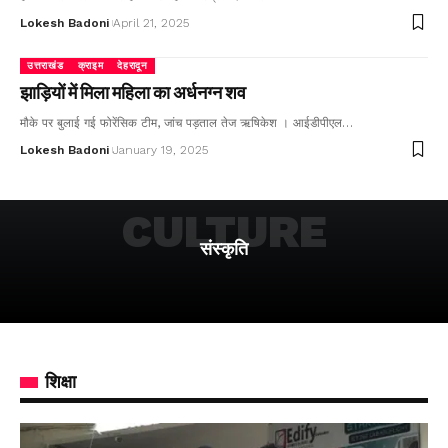
Lokesh Badoni
April 21, 2025
उत्तराखंड
क्राइम
देहरादून
झाड़ियों में मिला महिला का अर्धनग्न शव
मौके पर बुलाई गई फोरेंसिक टीम, जांच पड़ताल तेज ऋषिकेश । आईडीपीएल…
Lokesh Badoni
January 19, 2025
CULTURE
संस्कृति
शिक्षा