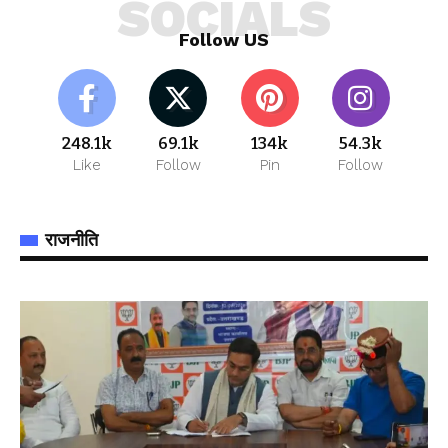
SOCIALS
Follow US
248.1k
69.1k
134k
54.3k
Like
Follow
Pin
Follow
राजनीति