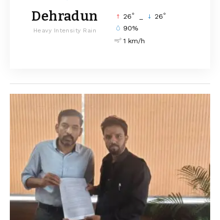
Dehradun
°
°
26
_
26
90%
Heavy Intensity Rain
1 km/h