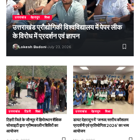
उत्तराखंड
देहरादून
शिक्षा
उत्तराखंड प्रौद्योगिकी विश्वविद्यालय में पेपर लीक
के विरोध में प्रदर्शन एवं ज्ञापन
Lokesh Badoni
July 23, 2026
उत्तराखंड
टिहरी
शिक्षा
उत्तराखंड
देहरादून
शिक्षा
टिहरी जिले के जौनपुर में हिमोत्थान शैक्षिक
डायट देहरादून में ‘जनपद स्तरीय कौशलम
सोसाइटी द्वारा ग्रीष्मकालीन शिविरों का
प्रदर्शनी एवं प्रतियोगिता 2026’ का भव्य
आयोजन
आयोजन