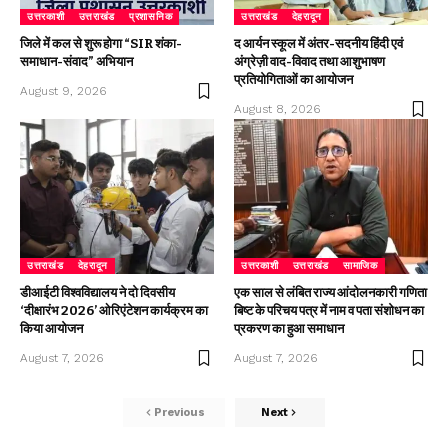
उत्तरकाशी
उत्तराखंड
प्रशासनिक
उत्तराखंड
देहरादून
जिले में कल से शुरू होगा “SIR शंका-
द आर्यन स्कूल में अंतर-सदनीय हिंदी एवं
समाधान-संवाद” अभियान
अंग्रेज़ी वाद-विवाद तथा आशुभाषण
प्रतियोगिताओं का आयोजन
August 9, 2026
August 8, 2026
उत्तराखंड
देहरादून
उत्तरकाशी
उत्तराखंड
सामाजिक
डीआईटी विश्वविद्यालय ने दो दिवसीय
एक साल से लंबित राज्य आंदोलनकारी गणिता
‘दीक्षारंभ 2026’ ओरिएंटेशन कार्यक्रम का
बिष्ट के परिचय पत्र में नाम व पता संशोधन का
किया आयोजन
प्रकरण का हुआ समाधान
August 7, 2026
August 7, 2026
Previous
Next