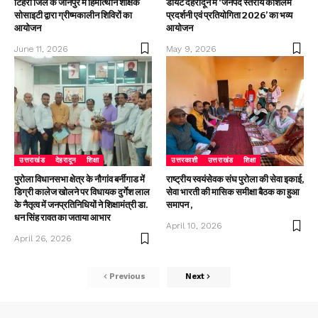
टिहरी जिले के जौनपुर में हिमोत्थान शैक्षिक
डायट देहरादून में ‘जनपद स्तरीय कौशलम
सोसाइटी द्वारा ग्रीष्मकालीन शिविरों का
प्रदर्शनी एवं प्रतियोगिता 2026’ का भव्य
आयोजन
आयोजन
June 11, 2026
May 9, 2026
उत्तराखंड
देहरादून
शिक्षा
उत्तरकाशी
उत्तराखंड
शिक्षा
पुरोला विधानसभा क्षेत्र के नौगांव बर्नीगाड में
राष्ट्रीय स्वयंसेवक संघ पुरोला की सेवा इकाई,
डिग्री कालेज खोलने पर विधायक दुर्गेश लाल
सेवा भारती की मासिक समीक्षा बैठक का हुआ
के नैतृत्व में जनप्रतिनिधियों ने शिक्षामंत्री डा.
समापन ,
धन सिंह रावत का जताया आभार
April 10, 2026
April 26, 2026
Previous
Next