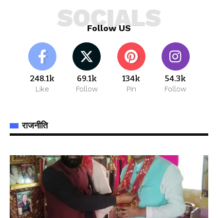
SOCIALS
Follow US
248.1k
69.1k
134k
54.3k
Like
Follow
Pin
Follow
राजनीति