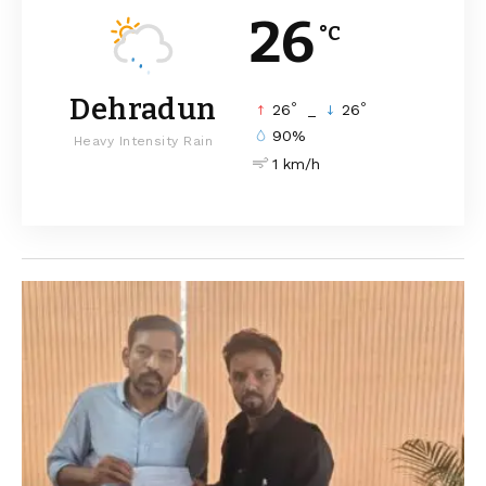
26
°C
Dehradun
°
°
26
_
26
90%
Heavy Intensity Rain
1 km/h