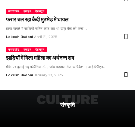
उत्तराखंड
क्राइम
देहरादून
फरार चल रहा कैदी मुठभेड़ में घायल
हत्या मामले में साथियों सहित काट रहा था उम्र कैद की सजा…
Lokesh Badoni
April 21, 2025
उत्तराखंड
क्राइम
देहरादून
झाड़ियों में मिला महिला का अर्धनग्न शव
मौके पर बुलाई गई फोरेंसिक टीम, जांच पड़ताल तेज ऋषिकेश । आईडीपीएल…
Lokesh Badoni
January 19, 2025
CULTURE
संस्कृति