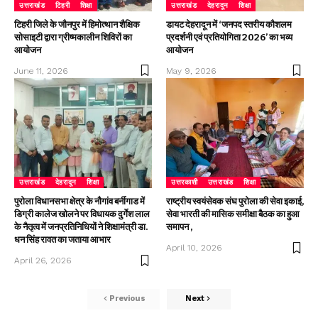
उत्तराखंड
टिहरी
शिक्षा
उत्तराखंड
देहरादून
शिक्षा
टिहरी जिले के जौनपुर में हिमोत्थान शैक्षिक
डायट देहरादून में ‘जनपद स्तरीय कौशलम
सोसाइटी द्वारा ग्रीष्मकालीन शिविरों का
प्रदर्शनी एवं प्रतियोगिता 2026’ का भव्य
आयोजन
आयोजन
June 11, 2026
May 9, 2026
उत्तराखंड
देहरादून
शिक्षा
उत्तरकाशी
उत्तराखंड
शिक्षा
पुरोला विधानसभा क्षेत्र के नौगांव बर्नीगाड में
राष्ट्रीय स्वयंसेवक संघ पुरोला की सेवा इकाई,
डिग्री कालेज खोलने पर विधायक दुर्गेश लाल
सेवा भारती की मासिक समीक्षा बैठक का हुआ
के नैतृत्व में जनप्रतिनिधियों ने शिक्षामंत्री डा.
समापन ,
धन सिंह रावत का जताया आभार
April 10, 2026
April 26, 2026
Previous
Next