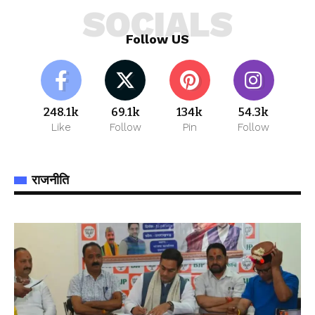
SOCIALS
Follow US
248.1k
69.1k
134k
54.3k
Like
Follow
Pin
Follow
राजनीति