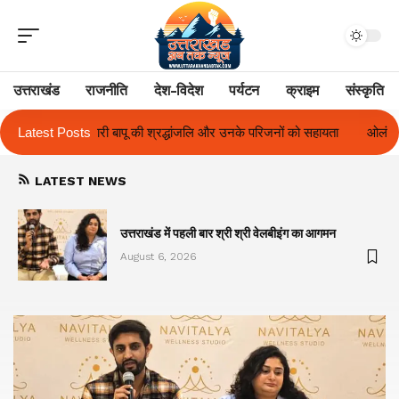
उत्तराखंड
राजनीति
देश-विदेश
पर्यटन
क्राइम
संस्कृति
ि और उनके परिजनों को सहायता
Latest Posts
ओलंपस हाई के इंटर-हाउस फुटबॉल टूर्नामेंट में रिग 
LATEST NEWS
का
उत्तराखंड में पहली बार श्री श्री वेलबीइंग का आगमन
August 6, 2026