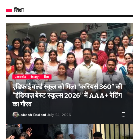
शिक्षा
उत्तराखंड
देहरादून
शिक्षा
एडिफाई वर्ल्ड स्कूल को मिला “करियर्स 360” की
“इंडियाज़ बेस्ट स्कूल्स 2026” में AAA+ रेटिंग
का गौरव
Lokesh Badoni
July 24, 2026