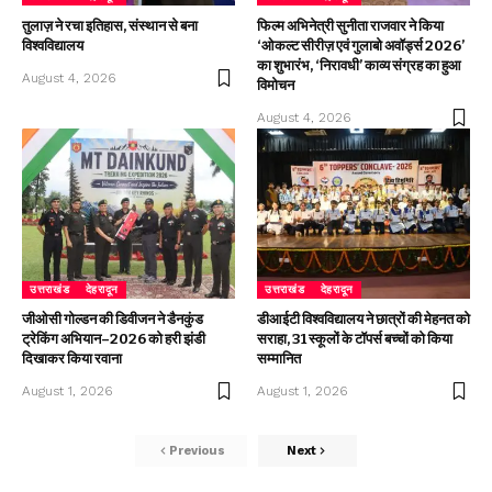
तुलाज़ ने रचा इतिहास, संस्थान से बना
फिल्म अभिनेत्री सुनीता राजवार ने किया
विश्वविद्यालय
‘ओकल्ट सीरीज़ एवं गुलाबो अवॉर्ड्स 2026’
का शुभारंभ, ‘निरावधी’ काव्य संग्रह का हुआ
August 4, 2026
विमोचन
August 4, 2026
उत्तराखंड
देहरादून
उत्तराखंड
देहरादून
जीओसी गोल्डन की डिवीजन ने डैनकुंड
डीआईटी विश्वविद्यालय ने छात्रों की मेहनत को
ट्रेकिंग अभियान–2026 को हरी झंडी
सराहा, 31 स्कूलों के टॉपर्स बच्चों को किया
दिखाकर किया रवाना
सम्मानित
August 1, 2026
August 1, 2026
Previous
Next