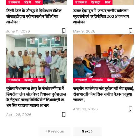
उत्तराखंड
टिहरी
शिक्षा
उत्तराखंड
देहरादून
शिक्षा
टिहरी जिले के जौनपुर में हिमोत्थान शैक्षिक
डायट देहरादून में ‘जनपद स्तरीय कौशलम
सोसाइटी द्वारा ग्रीष्मकालीन शिविरों का
प्रदर्शनी एवं प्रतियोगिता 2026’ का भव्य
आयोजन
आयोजन
June 11, 2026
May 9, 2026
उत्तराखंड
देहरादून
शिक्षा
उत्तरकाशी
उत्तराखंड
शिक्षा
पुरोला विधानसभा क्षेत्र के नौगांव बर्नीगाड में
राष्ट्रीय स्वयंसेवक संघ पुरोला की सेवा इकाई,
डिग्री कालेज खोलने पर विधायक दुर्गेश लाल
सेवा भारती की मासिक समीक्षा बैठक का हुआ
के नैतृत्व में जनप्रतिनिधियों ने शिक्षामंत्री डा.
समापन ,
धन सिंह रावत का जताया आभार
April 10, 2026
April 26, 2026
Previous
Next