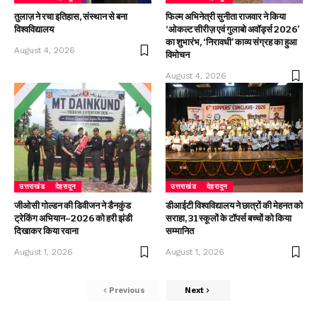
तुलाज़ ने रचा इतिहास, संस्थान से बना
फिल्म अभिनेत्री सुनीता राजवार ने किया
विश्वविद्यालय
‘ओकल्ट सीरीज़ एवं गुलाबो अवॉर्ड्स 2026’
का शुभारंभ, ‘निरावधी’ काव्य संग्रह का हुआ
August 4, 2026
विमोचन
August 4, 2026
उत्तराखंड
देहरादून
उत्तराखंड
देहरादून
जीओसी गोल्डन की डिवीजन ने डैनकुंड
डीआईटी विश्वविद्यालय ने छात्रों की मेहनत को
ट्रेकिंग अभियान–2026 को हरी झंडी
सराहा, 31 स्कूलों के टॉपर्स बच्चों को किया
दिखाकर किया रवाना
सम्मानित
August 1, 2026
August 1, 2026
Previous
Next