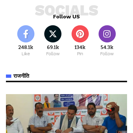
SOCIALS
Follow US
248.1k
69.1k
134k
54.3k
Like
Follow
Pin
Follow
राजनीति