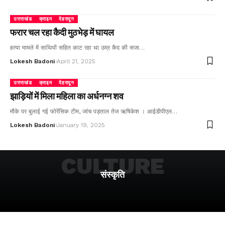
उत्तराखंड
क्राइम
देहरादून
फरार चल रहा कैदी मुठभेड़ में घायल
हत्या मामले में साथियों सहित काट रहा था उम्र कैद की सजा…
Lokesh Badoni
April 21, 2025
उत्तराखंड
क्राइम
देहरादून
झाड़ियों में मिला महिला का अर्धनग्न शव
मौके पर बुलाई गई फोरेंसिक टीम, जांच पड़ताल तेज ऋषिकेश । आईडीपीएल…
Lokesh Badoni
January 19, 2025
CULTURE
संस्कृति