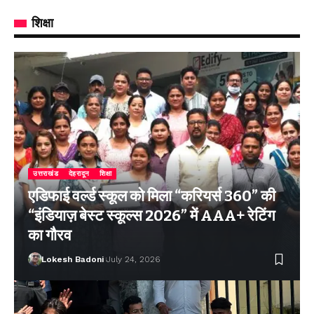
शिक्षा
उत्तराखंड
देहरादून
शिक्षा
एडिफाई वर्ल्ड स्कूल को मिला “करियर्स 360” की
“इंडियाज़ बेस्ट स्कूल्स 2026” में AAA+ रेटिंग
का गौरव
Lokesh Badoni
July 24, 2026