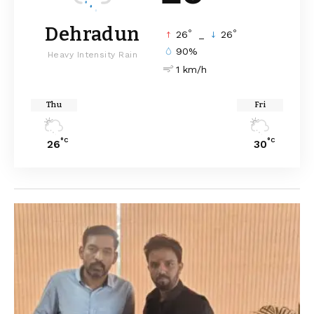
Dehradun
°
°
26
_
26
90%
Heavy Intensity Rain
1 km/h
Thu
Fri
°C
°C
26
30