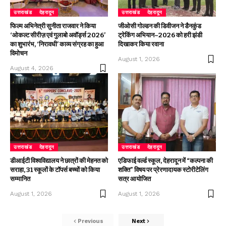
उत्तराखंड
देहरादून
उत्तराखंड
देहरादून
फिल्म अभिनेत्री सुनीता राजवार ने किया
जीओसी गोल्डन की डिवीजन ने डैनकुंड
‘ओकल्ट सीरीज़ एवं गुलाबो अवॉर्ड्स 2026’
ट्रेकिंग अभियान–2026 को हरी झंडी
का शुभारंभ, ‘निरावधी’ काव्य संग्रह का हुआ
दिखाकर किया रवाना
विमोचन
August 1, 2026
August 4, 2026
उत्तराखंड
देहरादून
उत्तराखंड
देहरादून
डीआईटी विश्वविद्यालय ने छात्रों की मेहनत को
एडिफाई वर्ल्ड स्कूल, देहरादून में “कल्पना की
सराहा, 31 स्कूलों के टॉपर्स बच्चों को किया
शक्ति” विषय पर प्रेरणादायक स्टोरीटेलिंग
सम्मानित
सत्र आयोजित
August 1, 2026
August 1, 2026
Previous
Next