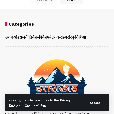
Previous
Next
Categories
उत्तराखंड
राजनीति
देश-विदेश
पर्यटन
क्राइम
संस्कृति
शिक्षा
By using this site, you agree to the
Privacy
Accept
Policy
and
Terms of Use
.