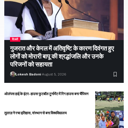
दिल्ली
गुजरात और केरल में अतिवृष्टि के कारण दिवंगत हुए
लोगों को मोरारी बापू की श्रद्धांजलि और उनके
परिजनों को सहायता
Lokesh Badoni
August 5, 2026
ओलंपस हाई के इंटर-हाउस फुटबॉल टूर्नामेंट में रिग हाउस बना चैंपियन
तुलाज़ ने रचा इतिहास, संस्थान से बना विश्वविद्यालय