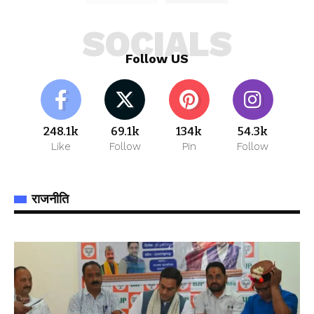
SOCIALS
Follow US
248.1k
69.1k
134k
54.3k
Like
Follow
Pin
Follow
राजनीति