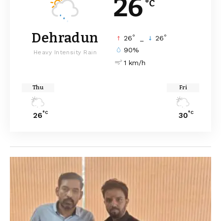
26
°C
Dehradun
°
°
26
_
26
90%
Heavy Intensity Rain
1 km/h
Thu
Fri
°C
°C
26
30