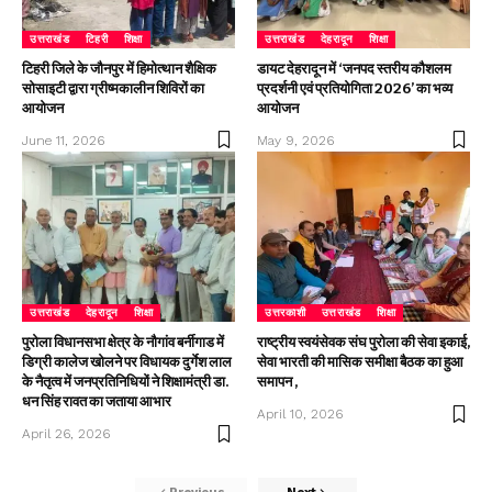
उत्तराखंड
टिहरी
शिक्षा
उत्तराखंड
देहरादून
शिक्षा
टिहरी जिले के जौनपुर में हिमोत्थान शैक्षिक
डायट देहरादून में ‘जनपद स्तरीय कौशलम
सोसाइटी द्वारा ग्रीष्मकालीन शिविरों का
प्रदर्शनी एवं प्रतियोगिता 2026’ का भव्य
आयोजन
आयोजन
June 11, 2026
May 9, 2026
उत्तराखंड
देहरादून
शिक्षा
उत्तरकाशी
उत्तराखंड
शिक्षा
पुरोला विधानसभा क्षेत्र के नौगांव बर्नीगाड में
राष्ट्रीय स्वयंसेवक संघ पुरोला की सेवा इकाई,
डिग्री कालेज खोलने पर विधायक दुर्गेश लाल
सेवा भारती की मासिक समीक्षा बैठक का हुआ
के नैतृत्व में जनप्रतिनिधियों ने शिक्षामंत्री डा.
समापन ,
धन सिंह रावत का जताया आभार
April 10, 2026
April 26, 2026