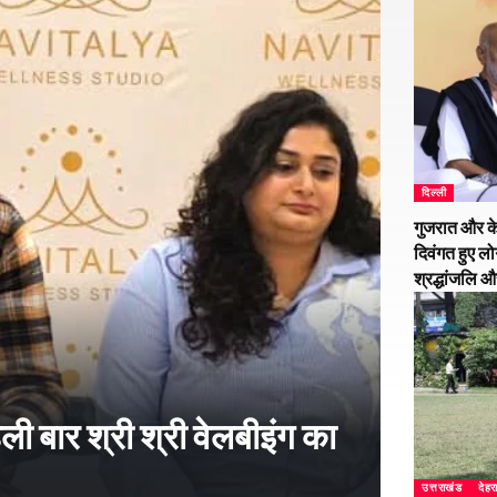
दिल्ली
गुजरात और के
दिवंगत हुए लो
श्रद्धांजलि 
हली बार श्री श्री वेलबीइंग का
उत्तराखंड
देहर