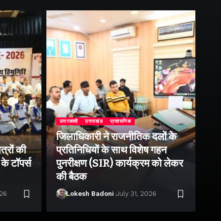
उत्तरकाशी
उत्तराखंड
प्रशासनिक
जिलाधिकारी ने राजनीतिक दलों के
उत्
त्रों की
प्रतिनिधियों के साथ विशेष गहन
जी
के टॉपर्स
पुनरीक्षण (SIR) कार्यक्रम को लेकर
डै
की बैठक
को
026
Lokesh Badoni
July 31, 2026