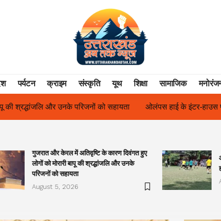
ेश
पर्यटन
क्राइम
संस्कृति
यूथ
शिक्षा
सामाजिक
मनोरंज
ायता
ओलंपस हाई के इंटर-हाउस फुटबॉल टूर्नामेंट में रिग हाउस बना चैंपियन
गुजरात और केरल में अतिवृष्टि के कारण दिवंगत हुए
लोगों को मोरारी बापू की श्रद्धांजलि और उनके
परिजनों को सहायता
August 5, 2026