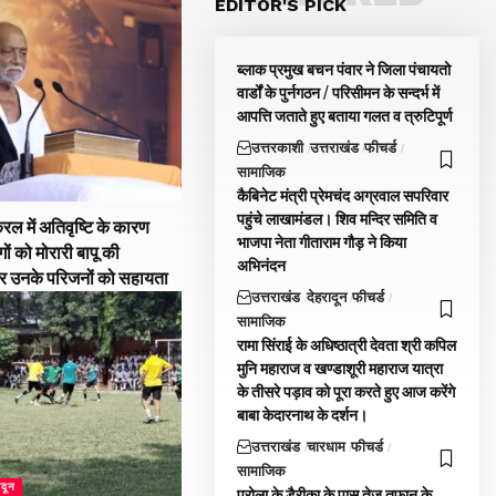
EDITOR'S PICK
ब्लाक प्रमुख बचन पंवार ने जिला पंचायतो
वार्डों के पुर्नगठन / परिसीमन के सन्दर्भ में
आपत्ति जताते हुए बताया गलत व त्रुटिपूर्ण
उत्तरकाशी
उत्तराखंड
फीचर्ड
सामाजिक
कैबिनेट मंत्री प्रेमचंद अग्रवाल सपरिवार
पहुंचे लाखामंडल। शिव मन्दिर समिति व
रल में अतिवृष्टि के कारण
भाजपा नेता गीताराम गौड़ ने किया
गों को मोरारी बापू की
अभिनंदन
और उनके परिजनों को सहायता
उत्तराखंड
देहरादून
फीचर्ड
सामाजिक
रामा सिंराई के अधिष्ठात्री देवता श्री कपिल
मुनि महाराज व खण्डाशूरी महाराज यात्रा
के तीसरे पड़ाव को पूरा करते हुए आज करेंगे
बाबा केदारनाथ के दर्शन।
उत्तराखंड
चारधाम
फीचर्ड
सामाजिक
ादून
पुरोला के डैरीका के पास तेज तुफान के