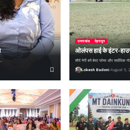
उत्तराखंड
देहरादून
न
ओलंपस हाई के इंटर-हाउस फ
ण…
शौर्य नेगी बने बेस्ट प्लेयर और सर्वाधिक
Lokesh Badoni
August 5,