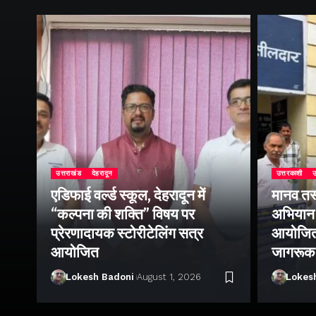
उत्तराखंड
देहरादून
उत्तरकाशी
उ
एडिफाई वर्ल्ड स्कूल, देहरादून में
मानव तस
ोथ
“कल्पना की शक्ति” विषय पर
अभियान 
िक
प्रेरणादायक स्टोरीटेलिंग सत्र
आयोजित क
आयोजित
जागरूक
Lokesh Badoni
August 1, 2026
Lokes