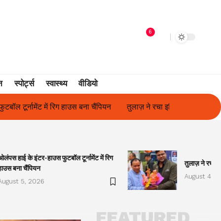
6
न
स्पोर्ट्स
स्वास्थ्य
वीडियो
तुलाज़ ने रचा इतिहास, संस्थान से बना विश्वविद्यालय
फिल्म अभिनेत्री सु
ओलंपस हाई के इंटर-हाउस फुटबॉल टूर्नामेंट में रिग
तुलाज़ ने रचा इ
हाउस बना चैंपियन
August 4, 2
August 5, 2026
FEATURED