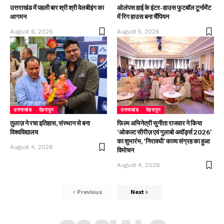
उत्तराखंड में पहली बार श्री श्री वेलबीइंग का
ओलंपस हाई के इंटर-हाउस फुटबॉल टूर्नामेंट
आगमन
में रिग हाउस बना चैंपियन
August 6, 2026
August 5, 2026
उत्तराखंड
देहरादून
उत्तराखंड
देहरादून
तुलाज़ ने रचा इतिहास, संस्थान से बना
फिल्म अभिनेत्री सुनीता राजवार ने किया
विश्वविद्यालय
‘ओकल्ट सीरीज़ एवं गुलाबो अवॉर्ड्स 2026’
का शुभारंभ, ‘निरावधी’ काव्य संग्रह का हुआ
August 4, 2026
विमोचन
August 4, 2026
Previous
Next