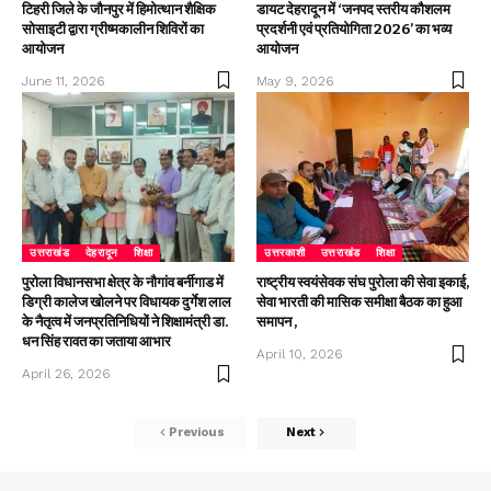
टिहरी जिले के जौनपुर में हिमोत्थान शैक्षिक
डायट देहरादून में ‘जनपद स्तरीय कौशलम
सोसाइटी द्वारा ग्रीष्मकालीन शिविरों का
प्रदर्शनी एवं प्रतियोगिता 2026’ का भव्य
आयोजन
आयोजन
June 11, 2026
May 9, 2026
उत्तराखंड
देहरादून
शिक्षा
उत्तरकाशी
उत्तराखंड
शिक्षा
पुरोला विधानसभा क्षेत्र के नौगांव बर्नीगाड में
राष्ट्रीय स्वयंसेवक संघ पुरोला की सेवा इकाई,
डिग्री कालेज खोलने पर विधायक दुर्गेश लाल
सेवा भारती की मासिक समीक्षा बैठक का हुआ
के नैतृत्व में जनप्रतिनिधियों ने शिक्षामंत्री डा.
समापन ,
धन सिंह रावत का जताया आभार
April 10, 2026
April 26, 2026
Previous
Next