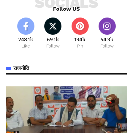
SOCIALS
Follow US
248.1k
69.1k
134k
54.3k
Like
Follow
Pin
Follow
राजनीति