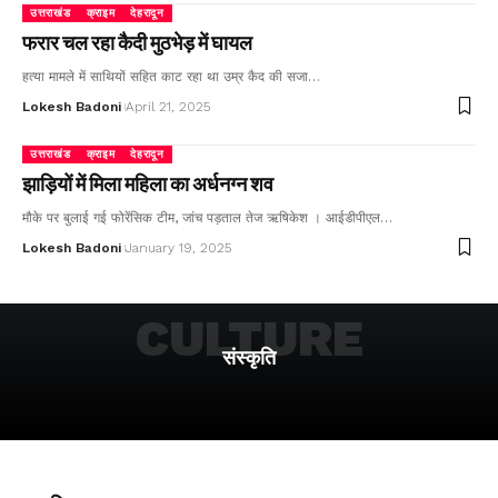
उत्तराखंड
क्राइम
देहरादून
फरार चल रहा कैदी मुठभेड़ में घायल
हत्या मामले में साथियों सहित काट रहा था उम्र कैद की सजा…
Lokesh Badoni
April 21, 2025
उत्तराखंड
क्राइम
देहरादून
झाड़ियों में मिला महिला का अर्धनग्न शव
मौके पर बुलाई गई फोरेंसिक टीम, जांच पड़ताल तेज ऋषिकेश । आईडीपीएल…
Lokesh Badoni
January 19, 2025
CULTURE
संस्कृति