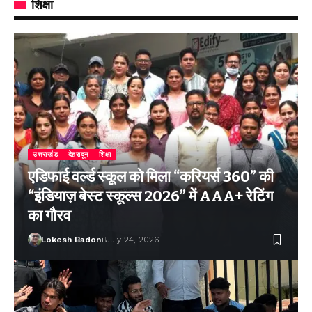
शिक्षा
उत्तराखंड
देहरादून
शिक्षा
एडिफाई वर्ल्ड स्कूल को मिला “करियर्स 360” की
“इंडियाज़ बेस्ट स्कूल्स 2026” में AAA+ रेटिंग
का गौरव
Lokesh Badoni
July 24, 2026