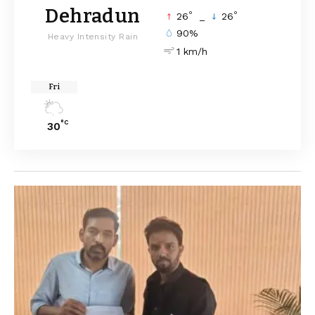
Dehradun
°
°
26
_
26
90%
Heavy Intensity Rain
1 km/h
Fri
°C
30