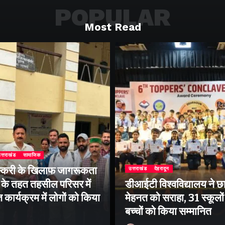
POPULAR
Most Read
त्तराखंड
सामाजिक
्करी के खिलाफ जागरूकता
उत्तराखंड
देहरादून
के तहत तहसील परिसर में
डीआईटी विश्वविद्यालय ने छा
ार्यक्रम में लोगों को किया
मेहनत को सराहा, 31 स्कूलों 
बच्चों को किया सम्मानित