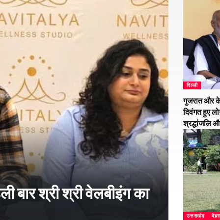
दिल्ली
गुजरात और के
दिवंगत हुए लो
श्रद्धांजलि 
हली बार श्री श्री वेलबीइंग का
उत्तराखंड
देहर