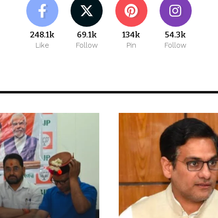
248.1k
69.1k
134k
54.3k
Like
Follow
Pin
Follow