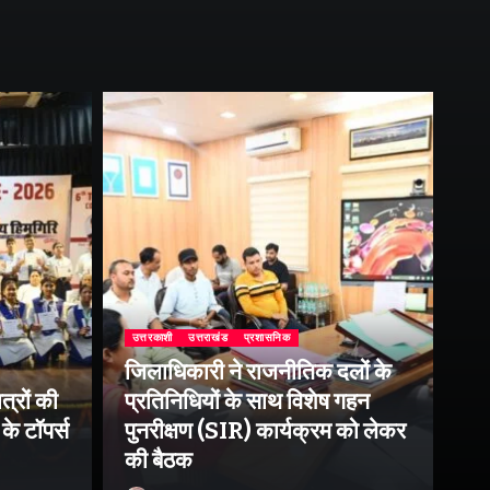
उत्तरकाशी
उत्तराखंड
प्रशासनिक
जिलाधिकारी ने राजनीतिक दलों के
उत्
त्रों की
प्रतिनिधियों के साथ विशेष गहन
राष
के टॉपर्स
पुनरीक्षण (SIR) कार्यक्रम को लेकर
उप
की बैठक
पर 