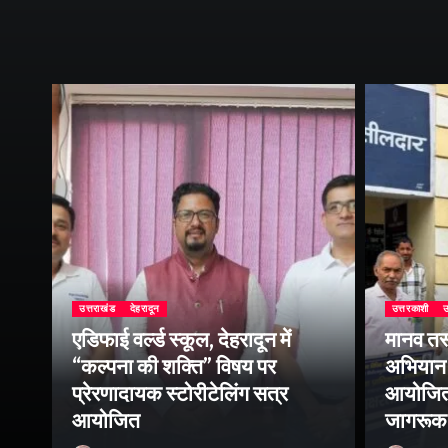
उत्तराखंड
देहरादून
उत्तरकाशी
उ
एडिफाई वर्ल्ड स्कूल, देहरादून में
मानव तस
“कल्पना की शक्ति” विषय पर
अभियान 
प्रेरणादायक स्टोरीटेलिंग सत्र
आयोजित क
ा
आयोजित
जागरूक