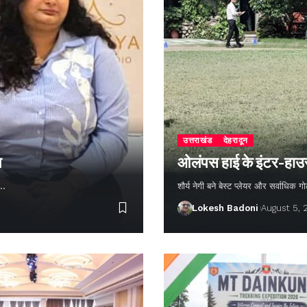
उत्तराखंड
देहरादून
न
ओलंपस हाई के इंटर-हाउस फ
ण…
शौर्य नेगी बने बेस्ट प्लेयर और सर्वाधिक
Lokesh Badoni
August 5,