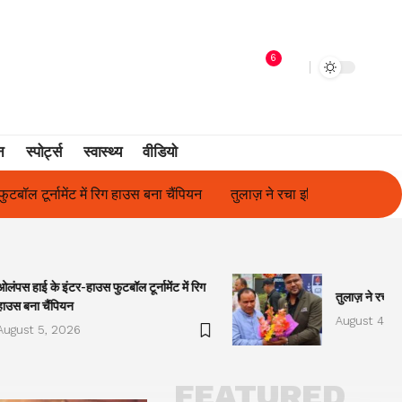
6
न
स्पोर्ट्स
स्वास्थ्य
वीडियो
तुलाज़ ने रचा इतिहास, संस्थान से बना विश्वविद्यालय
फिल्म अभिनेत्री सु
ओलंपस हाई के इंटर-हाउस फुटबॉल टूर्नामेंट में रिग
तुलाज़ ने रचा इ
हाउस बना चैंपियन
August 4, 2
August 5, 2026
FEATURED