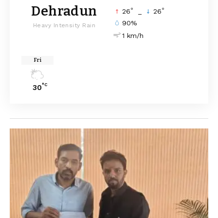
Dehradun
°
°
26
_
26
90%
Heavy Intensity Rain
1 km/h
Fri
°C
30