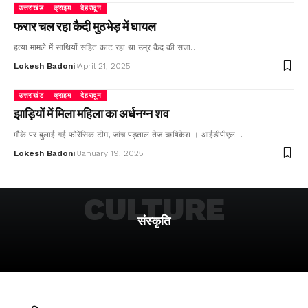
उत्तराखंड
क्राइम
देहरादून
फरार चल रहा कैदी मुठभेड़ में घायल
हत्या मामले में साथियों सहित काट रहा था उम्र कैद की सजा…
Lokesh Badoni
April 21, 2025
उत्तराखंड
क्राइम
देहरादून
झाड़ियों में मिला महिला का अर्धनग्न शव
मौके पर बुलाई गई फोरेंसिक टीम, जांच पड़ताल तेज ऋषिकेश । आईडीपीएल…
Lokesh Badoni
January 19, 2025
CULTURE
संस्कृति