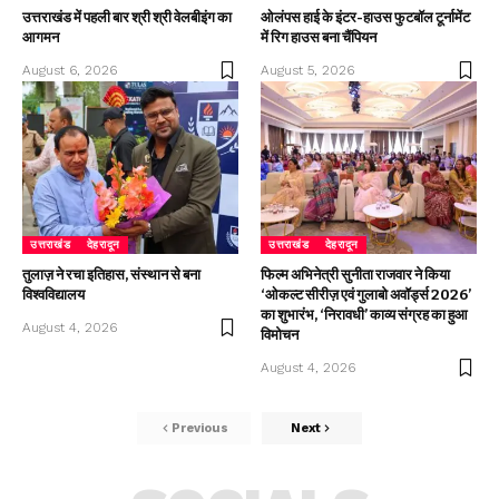
उत्तराखंड में पहली बार श्री श्री वेलबीइंग का
ओलंपस हाई के इंटर-हाउस फुटबॉल टूर्नामेंट
आगमन
में रिग हाउस बना चैंपियन
August 6, 2026
August 5, 2026
उत्तराखंड
देहरादून
उत्तराखंड
देहरादून
तुलाज़ ने रचा इतिहास, संस्थान से बना
फिल्म अभिनेत्री सुनीता राजवार ने किया
विश्वविद्यालय
‘ओकल्ट सीरीज़ एवं गुलाबो अवॉर्ड्स 2026’
का शुभारंभ, ‘निरावधी’ काव्य संग्रह का हुआ
August 4, 2026
विमोचन
August 4, 2026
Previous
Next