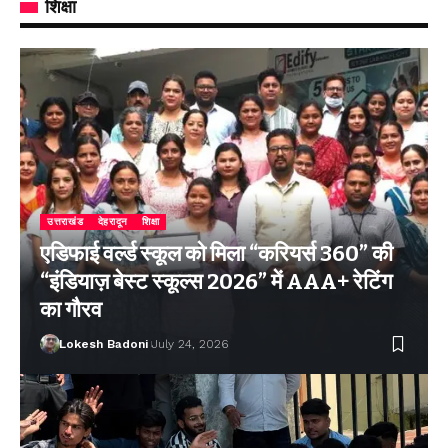
शिक्षा
उत्तराखंड
देहरादून
शिक्षा
एडिफाई वर्ल्ड स्कूल को मिला “करियर्स 360” की
“इंडियाज़ बेस्ट स्कूल्स 2026” में AAA+ रेटिंग
का गौरव
Lokesh Badoni
July 24, 2026