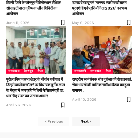
टिहरी जिले के जौनपुर में हिमोत्थान शैक्षिक
डायट देहरादून में ‘जनपद स्तरीय कौशलम
सोसाइटी द्वारा ग्रीष्मकालीन शिविरों का
प्रदर्शनी एवं प्रतियोगिता 2026’ का भव्य
आयोजन
आयोजन
June 11, 2026
May 9, 2026
उत्तराखंड
देहरादून
शिक्षा
उत्तरकाशी
उत्तराखंड
शिक्षा
पुरोला विधानसभा क्षेत्र के नौगांव बर्नीगाड में
राष्ट्रीय स्वयंसेवक संघ पुरोला की सेवा इकाई,
डिग्री कालेज खोलने पर विधायक दुर्गेश लाल
सेवा भारती की मासिक समीक्षा बैठक का हुआ
के नैतृत्व में जनप्रतिनिधियों ने शिक्षामंत्री डा.
समापन ,
धन सिंह रावत का जताया आभार
April 10, 2026
April 26, 2026
Previous
Next