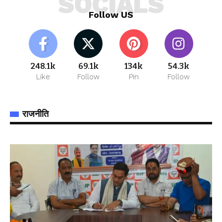
SOCIALS
Follow US
248.1k
69.1k
134k
54.3k
Like
Follow
Pin
Follow
राजनीति