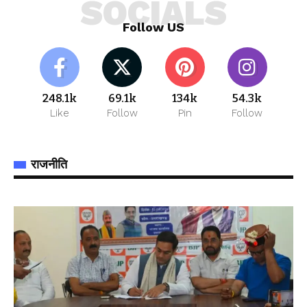
SOCIALS
Follow US
248.1k
69.1k
134k
54.3k
Like
Follow
Pin
Follow
राजनीति