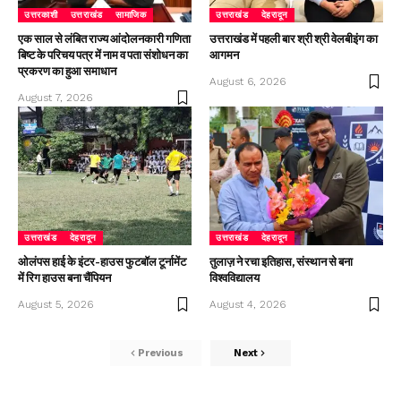
उत्तरकाशी
उत्तराखंड
सामाजिक
उत्तराखंड
देहरादून
एक साल से लंबित राज्य आंदोलनकारी गणिता
उत्तराखंड में पहली बार श्री श्री वेलबीइंग का
बिष्ट के परिचय पत्र में नाम व पता संशोधन का
आगमन
प्रकरण का हुआ समाधान
August 6, 2026
August 7, 2026
उत्तराखंड
देहरादून
उत्तराखंड
देहरादून
ओलंपस हाई के इंटर-हाउस फुटबॉल टूर्नामेंट
तुलाज़ ने रचा इतिहास, संस्थान से बना
में रिग हाउस बना चैंपियन
विश्वविद्यालय
August 5, 2026
August 4, 2026
Previous
Next