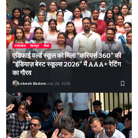
उत्तराखंड
देहरादून
शिक्षा
एडिफाई वर्ल्ड स्कूल को मिला “करियर्स 360” की
“इंडियाज़ बेस्ट स्कूल्स 2026” में AAA+ रेटिंग
का गौरव
Lokesh Badoni
July 24, 2026