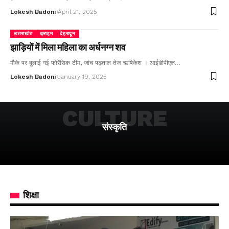
Lokesh Badoni
April 21, 2025
उत्तराखंड
क्राइम
देहरादून
झाड़ियों में मिला महिला का अर्धनग्न शव
मौके पर बुलाई गई फोरेंसिक टीम, जांच पड़ताल तेज ऋषिकेश । आईडीपीएल…
Lokesh Badoni
January 19, 2025
CULTURE
संस्कृति
शिक्षा