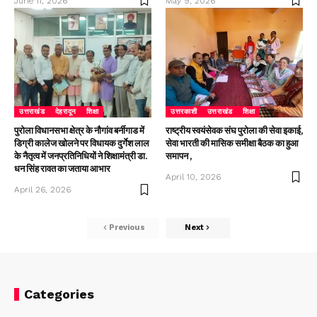
June 11, 2026
May 9, 2026
उत्तराखंड
देहरादून
शिक्षा
उत्तरकाशी
उत्तराखंड
शिक्षा
पुरोला विधानसभा क्षेत्र के नौगांव बर्नीगाड में
राष्ट्रीय स्वयंसेवक संघ पुरोला की सेवा इकाई,
डिग्री कालेज खोलने पर विधायक दुर्गेश लाल
सेवा भारती की मासिक समीक्षा बैठक का हुआ
के नैतृत्व में जनप्रतिनिधियों ने शिक्षामंत्री डा.
समापन ,
धन सिंह रावत का जताया आभार
April 10, 2026
April 26, 2026
Previous
Next
Categories