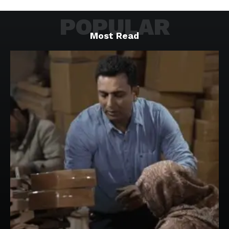
POPULAR
Most Read