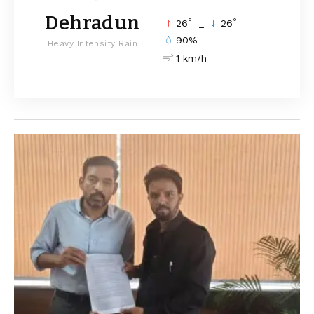
Dehradun
°
°
26
_
26
90%
Heavy Intensity Rain
1 km/h