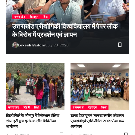
उत्तराखंड
देहरादून
शिक्षा
उत्तराखंड प्रौद्योगिकी विश्वविद्यालय में पेपर लीक
के विरोध में प्रदर्शन एवं ज्ञापन
Lokesh Badoni
July 23, 2026
उत्तराखंड
टिहरी
शिक्षा
उत्तराखंड
देहरादून
शिक्षा
टिहरी जिले के जौनपुर में हिमोत्थान शैक्षिक
डायट देहरादून में ‘जनपद स्तरीय कौशलम
सोसाइटी द्वारा ग्रीष्मकालीन शिविरों का
प्रदर्शनी एवं प्रतियोगिता 2026’ का भव्य
आयोजन
आयोजन