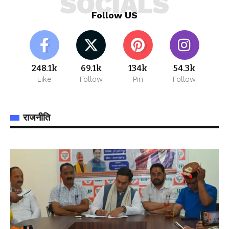
SOCIALS
Follow US
248.1k
69.1k
134k
54.3k
Like
Follow
Pin
Follow
राजनीति