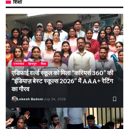
शिक्षा
उत्तराखंड
देहरादून
शिक्षा
एडिफाई वर्ल्ड स्कूल को मिला “करियर्स 360” की
“इंडियाज़ बेस्ट स्कूल्स 2026” में AAA+ रेटिंग
का गौरव
Lokesh Badoni
July 24, 2026