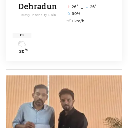
Dehradun
°
°
26
_
26
90%
Heavy Intensity Rain
1 km/h
Fri
°C
30