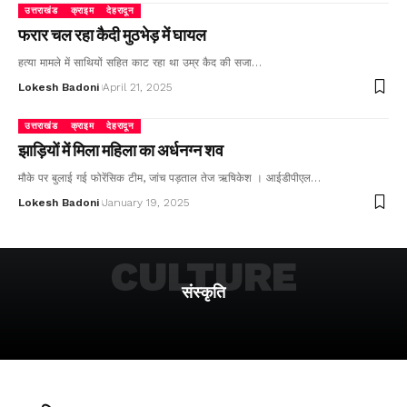
उत्तराखंड
क्राइम
देहरादून
फरार चल रहा कैदी मुठभेड़ में घायल
हत्या मामले में साथियों सहित काट रहा था उम्र कैद की सजा…
Lokesh Badoni
April 21, 2025
उत्तराखंड
क्राइम
देहरादून
झाड़ियों में मिला महिला का अर्धनग्न शव
मौके पर बुलाई गई फोरेंसिक टीम, जांच पड़ताल तेज ऋषिकेश । आईडीपीएल…
Lokesh Badoni
January 19, 2025
CULTURE
संस्कृति