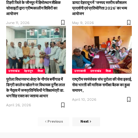
टिहरी जिले के जौनपुर में हिमोत्थान शैक्षिक
डायट देहरादून में ‘जनपद स्तरीय कौशलम
सोसाइटी द्वारा ग्रीष्मकालीन शिविरों का
प्रदर्शनी एवं प्रतियोगिता 2026’ का भव्य
आयोजन
आयोजन
June 11, 2026
May 9, 2026
उत्तराखंड
देहरादून
शिक्षा
उत्तरकाशी
उत्तराखंड
शिक्षा
पुरोला विधानसभा क्षेत्र के नौगांव बर्नीगाड में
राष्ट्रीय स्वयंसेवक संघ पुरोला की सेवा इकाई,
डिग्री कालेज खोलने पर विधायक दुर्गेश लाल
सेवा भारती की मासिक समीक्षा बैठक का हुआ
के नैतृत्व में जनप्रतिनिधियों ने शिक्षामंत्री डा.
समापन ,
धन सिंह रावत का जताया आभार
April 10, 2026
April 26, 2026
Previous
Next