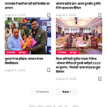
उत्तराखंड में पहली बार श्री श्री वेलबीइंग का
ओलंपस हाई के इंटर-हाउस फुटबॉल टूर्नामेंट
आगमन
में रिग हाउस बना चैंपियन
August 6, 2026
August 5, 2026
उत्तराखंड
देहरादून
उत्तराखंड
देहरादून
तुलाज़ ने रचा इतिहास, संस्थान से बना
फिल्म अभिनेत्री सुनीता राजवार ने किया
विश्वविद्यालय
‘ओकल्ट सीरीज़ एवं गुलाबो अवॉर्ड्स 2026’
का शुभारंभ, ‘निरावधी’ काव्य संग्रह का हुआ
August 4, 2026
विमोचन
August 4, 2026
Previous
Next