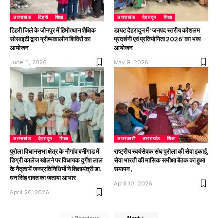
उत्तराखंड
टिहरी
शिक्षा
उत्तराखंड
देहरादून
शिक्षा
टिहरी जिले के जौनपुर में हिमोत्थान शैक्षिक
डायट देहरादून में ‘जनपद स्तरीय कौशलम
सोसाइटी द्वारा ग्रीष्मकालीन शिविरों का
प्रदर्शनी एवं प्रतियोगिता 2026’ का भव्य
आयोजन
आयोजन
June 11, 2026
May 9, 2026
उत्तराखंड
देहरादून
शिक्षा
उत्तरकाशी
उत्तराखंड
शिक्षा
पुरोला विधानसभा क्षेत्र के नौगांव बर्नीगाड में
राष्ट्रीय स्वयंसेवक संघ पुरोला की सेवा इकाई,
डिग्री कालेज खोलने पर विधायक दुर्गेश लाल
सेवा भारती की मासिक समीक्षा बैठक का हुआ
के नैतृत्व में जनप्रतिनिधियों ने शिक्षामंत्री डा.
समापन ,
धन सिंह रावत का जताया आभार
April 10, 2026
April 26, 2026