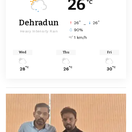
26
°C
Dehradun
°
°
26
_
26
90%
Heavy Intensity Rain
1 km/h
Wed
Thu
Fri
°C
°C
°C
28
26
30