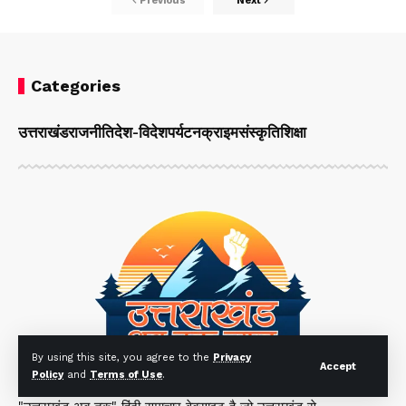
Previous
Next
Categories
उत्तराखंड
राजनीति
देश-विदेश
पर्यटन
क्राइम
संस्कृति
शिक्षा
By using this site, you agree to the
Privacy
Accept
Policy
and
Terms of Use
.