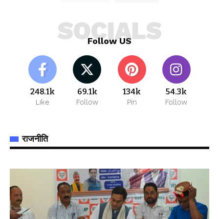
SOCIALS
Follow US
248.1k
69.1k
134k
54.3k
Like
Follow
Pin
Follow
राजनीति