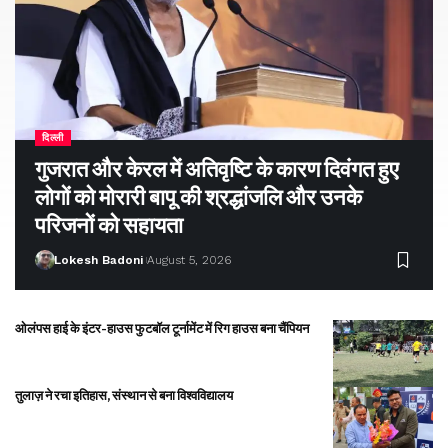
दिल्ली
गुजरात और केरल में अतिवृष्टि के कारण दिवंगत हुए
लोगों को मोरारी बापू की श्रद्धांजलि और उनके
परिजनों को सहायता
Lokesh Badoni
August 5, 2026
ओलंपस हाई के इंटर-हाउस फुटबॉल टूर्नामेंट में रिग हाउस बना चैंपियन
तुलाज़ ने रचा इतिहास, संस्थान से बना विश्वविद्यालय