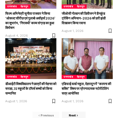
उत्तराखंड
देहरादून
उत्तराखंड
देहरादून
फिल्म अभिनेत्री सुनीता राजवार ने किया
जीओसी गोल्डन की डिवीजन ने डैनकुंड
‘ओकल्ट सीरीज़ एवं गुलाबो अवॉर्ड्स 2026’
ट्रेकिंग अभियान–2026 को हरी झंडी
का शुभारंभ, ‘निरावधी’ काव्य संग्रह का हुआ
दिखाकर किया रवाना
विमोचन
August 1, 2026
August 4, 2026
उत्तराखंड
देहरादून
उत्तराखंड
देहरादून
डीआईटी विश्वविद्यालय ने छात्रों की मेहनत को
एडिफाई वर्ल्ड स्कूल, देहरादून में “कल्पना की
सराहा, 31 स्कूलों के टॉपर्स बच्चों को किया
शक्ति” विषय पर प्रेरणादायक स्टोरीटेलिंग
सम्मानित
सत्र आयोजित
August 1, 2026
August 1, 2026
Previous
Next