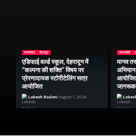
उत्तराखंड
देहरादून
उत्तरकाशी
उ
े
एडिफाई वर्ल्ड स्कूल, देहरादून में
मानव तस
“कल्पना की शक्ति” विषय पर
अभियान 
ेकर
प्रेरणादायक स्टोरीटेलिंग सत्र
आयोजित क
आयोजित
जागरूक
Lokesh Badoni
August 1, 2026
Lokes