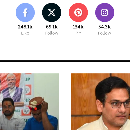
248.1k
69.1k
134k
54.3k
Like
Follow
Pin
Follow