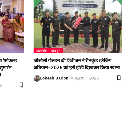
उत्तराखंड
देहरादून
िया ‘ओकल्ट
जीओसी गोल्डन की डिवीजन ने डैनकुंड ट्रेकिंग
शुभारंभ,
अभियान–2026 को हरी झंडी दिखाकर किया रवाना
न
Lokesh Badoni
August 1, 2026
26