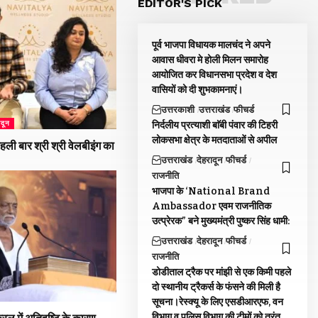
EDITOR'S PICK
पूर्व भाजपा विधायक मालचंद ने अपने
आवास धीवरा मे होली मिलन समारोह
आयोजित कर विधानसभा प्रदेश व देश
वासियों को दी शुभकामनाएं।
उत्तरकाशी
उत्तराखंड
फीचर्ड
निर्दलीय प्रत्याशी बाॅबी पंवार की टिहरी
ादून
लोकसभा क्षेत्र के मतदाताओं से अपील
 पहली बार श्री श्री वेलबीइंग का
उत्तराखंड
देहरादून
फीचर्ड
राजनीति
भाजपा के ‘National Brand
Ambassador एवम राजनीतिक
उत्प्रेरक” बने मुख्यमंत्री पुष्कर सिंह धामी:
उत्तराखंड
देहरादून
फीचर्ड
राजनीति
डोडीताल ट्रैक पर मांझी से एक किमी पहले
दो स्थानीय ट्रैकर्स के फंसने की मिली है
सूचना।रेस्क्यू के लिए एसडीआरएफ, वन
विभाग व पुलिस विभाग की टीमों को तुरंत