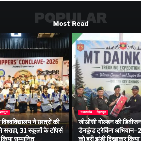
POPULAR
Most Read
ेहरादून
उत्तराखंड
देहरादून
िश्वविद्यालय ने छात्रों की
जीओसी गोल्डन की डिवीजन
 सराहा, 31 स्कूलों के टॉपर्स
डैनकुंड ट्रेकिंग अभियान
ो किया सम्मानित
को हरी झंडी दिखाकर किया