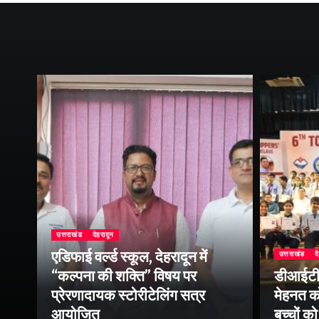
उत्तराखंड
देहरादून
एडिफाई वर्ल्ड स्कूल, देहरादून में
उत्तराखंड
द
ीय
“कल्पना की शक्ति” विषय पर
डीआईटी व
सव
प्रेरणादायक स्टोरीटेलिंग सत्र
मेहनत को
श
आयोजित
बच्चों क