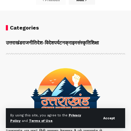
Previous
Next
Categories
उत्तराखंड
राजनीति
देश-विदेश
पर्यटन
क्राइम
संस्कृति
शिक्षा
By using this site, you agree to the
Privacy
Accept
Policy
and
Terms of Use
.