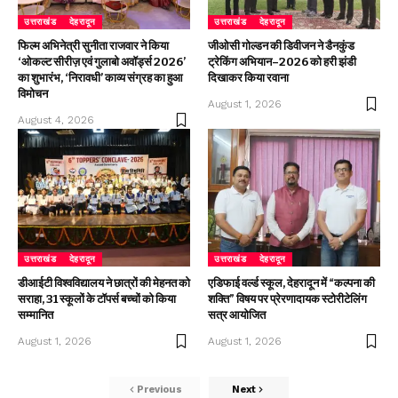
उत्तराखंड
देहरादून
उत्तराखंड
देहरादून
फिल्म अभिनेत्री सुनीता राजवार ने किया
जीओसी गोल्डन की डिवीजन ने डैनकुंड
‘ओकल्ट सीरीज़ एवं गुलाबो अवॉर्ड्स 2026’
ट्रेकिंग अभियान–2026 को हरी झंडी
का शुभारंभ, ‘निरावधी’ काव्य संग्रह का हुआ
दिखाकर किया रवाना
विमोचन
August 1, 2026
August 4, 2026
उत्तराखंड
देहरादून
उत्तराखंड
देहरादून
डीआईटी विश्वविद्यालय ने छात्रों की मेहनत को
एडिफाई वर्ल्ड स्कूल, देहरादून में “कल्पना की
सराहा, 31 स्कूलों के टॉपर्स बच्चों को किया
शक्ति” विषय पर प्रेरणादायक स्टोरीटेलिंग
सम्मानित
सत्र आयोजित
August 1, 2026
August 1, 2026
Previous
Next