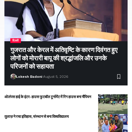
दिल्ली
गुजरात और केरल में अतिवृष्टि के कारण दिवंगत हुए
लोगों को मोरारी बापू की श्रद्धांजलि और उनके
परिजनों को सहायता
Lokesh Badoni
August 5, 2026
ओलंपस हाई के इंटर-हाउस फुटबॉल टूर्नामेंट में रिग हाउस बना चैंपियन
तुलाज़ ने रचा इतिहास, संस्थान से बना विश्वविद्यालय