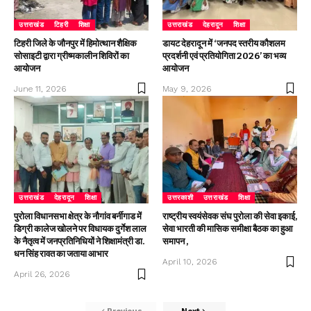
उत्तराखंड
टिहरी
शिक्षा
उत्तराखंड
देहरादून
शिक्षा
टिहरी जिले के जौनपुर में हिमोत्थान शैक्षिक
डायट देहरादून में ‘जनपद स्तरीय कौशलम
सोसाइटी द्वारा ग्रीष्मकालीन शिविरों का
प्रदर्शनी एवं प्रतियोगिता 2026’ का भव्य
आयोजन
आयोजन
June 11, 2026
May 9, 2026
उत्तराखंड
देहरादून
शिक्षा
उत्तरकाशी
उत्तराखंड
शिक्षा
पुरोला विधानसभा क्षेत्र के नौगांव बर्नीगाड में
राष्ट्रीय स्वयंसेवक संघ पुरोला की सेवा इकाई,
डिग्री कालेज खोलने पर विधायक दुर्गेश लाल
सेवा भारती की मासिक समीक्षा बैठक का हुआ
के नैतृत्व में जनप्रतिनिधियों ने शिक्षामंत्री डा.
समापन ,
धन सिंह रावत का जताया आभार
April 10, 2026
April 26, 2026