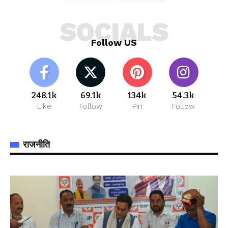
SOCIALS
Follow US
248.1k
69.1k
134k
54.3k
Like
Follow
Pin
Follow
राजनीति