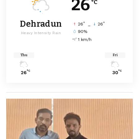
26
°C
Dehradun
°
°
26
_
26
90%
Heavy Intensity Rain
1 km/h
Thu
Fri
°C
°C
26
30