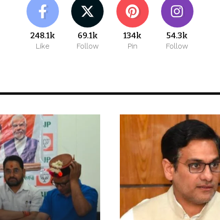
248.1k
69.1k
134k
54.3k
Like
Follow
Pin
Follow