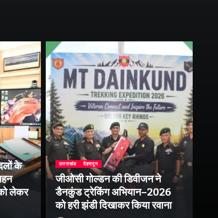
दिल्
लों के
फ्
उत्तराखंड
देहरादून
 गहन
जीओसी गोल्डन की डिवीजन ने
इन्
 को लेकर
डैनकुंड ट्रेकिंग अभियान–2026
के 
को हरी झंडी दिखाकर किया रवाना
पर