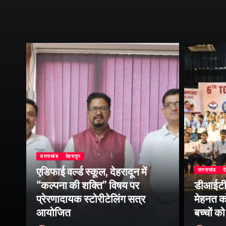
उत्तराखंड
देहरादून
एडिफाई वर्ल्ड स्कूल, देहरादून में
उत्तराखंड
द
“कल्पना की शक्ति” विषय पर
डीआईटी व
प्रेरणादायक स्टोरीटेलिंग सत्र
मेहनत को
आयोजित
बच्चों क