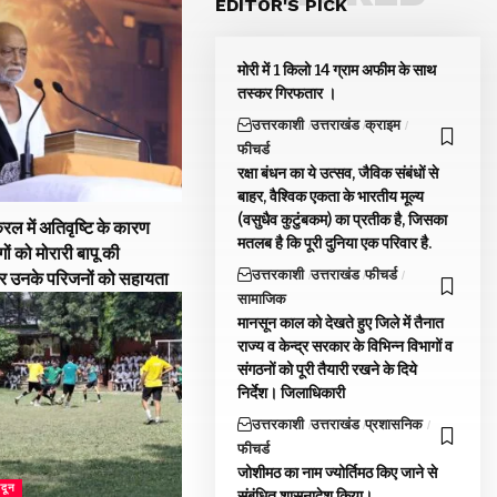
EDITOR'S PICK
मोरी में 1 किलो 14 ग्राम अफीम के साथ
तस्कर गिरफतार ।
उत्तरकाशी
उत्तराखंड
क्राइम
फीचर्ड
रक्षा बंधन का ये उत्सव, जैविक संबंधों से
बाहर, वैश्विक एकता के भारतीय मूल्य
(वसुधैव कुटुंबकम) का प्रतीक है, जिसका
रल में अतिवृष्टि के कारण
मतलब है कि पूरी दुनिया एक परिवार है.
गों को मोरारी बापू की
उत्तरकाशी
उत्तराखंड
फीचर्ड
और उनके परिजनों को सहायता
सामाजिक
मानसून काल को देखते हुए जिले में तैनात
राज्य व केन्द्र सरकार के विभिन्न विभागों व
संगठनों को पूरी तैयारी रखने के दिये
निर्देश। जिलाधिकारी
उत्तरकाशी
उत्तराखंड
प्रशासनिक
फीचर्ड
जोशीमठ का नाम ज्योर्तिमठ किए जाने से
ादून
संबंधित शासनादेश किया।