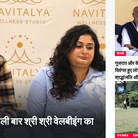
दिल्ली
गुजरात और के
दिवंगत हुए लो
श्रद्धांजलि 
हली बार श्री श्री वेलबीइंग का
उत्तराखंड
देहर