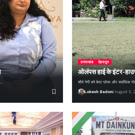
उत्तराखंड
देहरादून
न
ओलंपस हाई के इंटर-हाउस फ
ण…
शौर्य नेगी बने बेस्ट प्लेयर और सर्वाधिक
Lokesh Badoni
August 5,