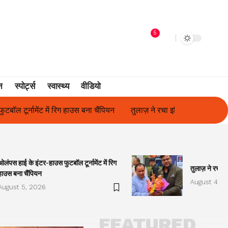
5
न
स्पोर्ट्स
स्वास्थ्य
वीडियो
तुलाज़ ने रचा इतिहास, संस्थान से बना विश्वविद्यालय
फिल्म अभिनेत्री सुन
ओलंपस हाई के इंटर-हाउस फुटबॉल टूर्नामेंट में रिग
तुलाज़ ने रचा इ
हाउस बना चैंपियन
August 4, 2
August 5, 2026
FEATURED