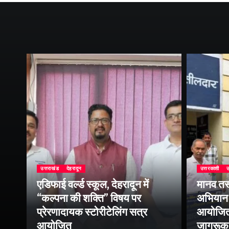
उत्तराखंड
देहरादून
उत्तरकाशी
उ
एडिफाई वर्ल्ड स्कूल, देहरादून में
मानव तस
“कल्पना की शक्ति” विषय पर
अभियान 
प्रेरणादायक स्टोरीटेलिंग सत्र
आयोजित क
ा
आयोजित
जागरूक