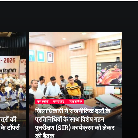
उत्तरकाशी
उत्तराखंड
प्रशासनिक
जिलाधिकारी ने राजनीतिक दलों के
उत्
त्रों की
प्रतिनिधियों के साथ विशेष गहन
राष
के टॉपर्स
पुनरीक्षण (SIR) कार्यक्रम को लेकर
उप
की बैठक
पर 