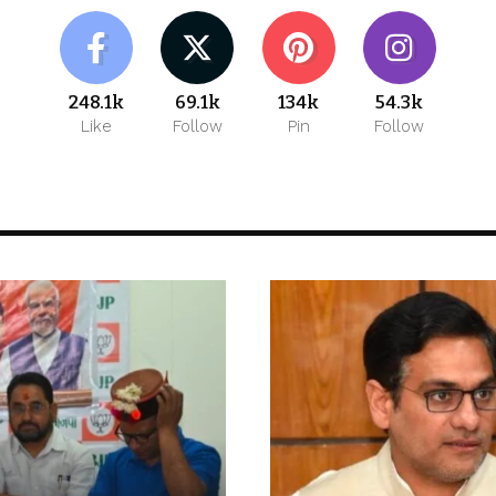
248.1k
69.1k
134k
54.3k
Like
Follow
Pin
Follow