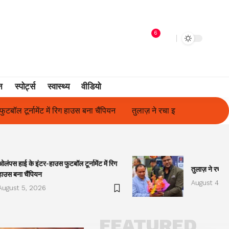
6
न
स्पोर्ट्स
स्वास्थ्य
वीडियो
तुलाज़ ने रचा इतिहास, संस्थान से बना विश्वविद्यालय
फिल्म अभिनेत्री सुन
ओलंपस हाई के इंटर-हाउस फुटबॉल टूर्नामेंट में रिग
तुलाज़ ने रचा इ
हाउस बना चैंपियन
August 4, 2
August 5, 2026
FEATURED