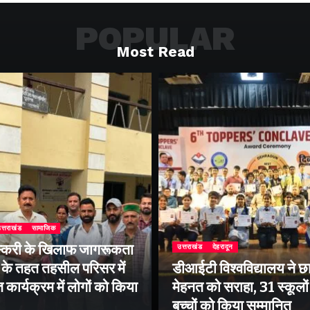
POPULAR
Most Read
त्तराखंड
सामाजिक
्करी के खिलाफ जागरूकता
उत्तराखंड
देहरादून
के तहत तहसील परिसर में
डीआईटी विश्वविद्यालय ने छा
ार्यक्रम में लोगों को किया
मेहनत को सराहा, 31 स्कूलों 
बच्चों को किया सम्मानित