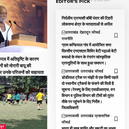
EDITOR'S PICK
निर्दलीय प्रत्याशी बाॅबी पंवार की टिहरी
लोकसभा क्षेत्र के मतदाताओं से अपील
उत्तराखंड
देहरादून
फीचर्ड
राजनीति
ग्राम कन्डियाल गांव में आयोजित सप्त
दिवसीय एनएसएस शिविर बेटी पढ़ाओ बेटी
बचाओ के मंचन के रंगारंग सांस्कृतिक
रल में अतिवृष्टि के कारण
प्रस्तुतियों के साथ हुआ समापन।
गों को मोरारी बापू की
उत्तरकाशी
उत्तराखंड
फीचर्ड
और उनके परिजनों को सहायता
डोडीताल ट्रैक पर मांझी से एक किमी पहले
दो स्थानीय ट्रैकर्स के फंसने की मिली है
सूचना।रेस्क्यू के लिए एसडीआरएफ, वन
विभाग व पुलिस विभाग की टीमों को तुरंत
मौके पर पहुंचने के दिए निर्देश।
जिलाधिकारी
उत्तरकाशी
उत्तराखंड
प्रशासनिक
फीचर्ड
ादून
भारत ही सुख शान्ति और समृद्धी का अभय