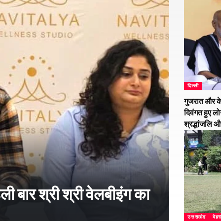
दिल्ली
गुजरात और के
दिवंगत हुए लो
श्रद्धांजलि 
हली बार श्री श्री वेलबीइंग का
उत्तराखंड
देहर