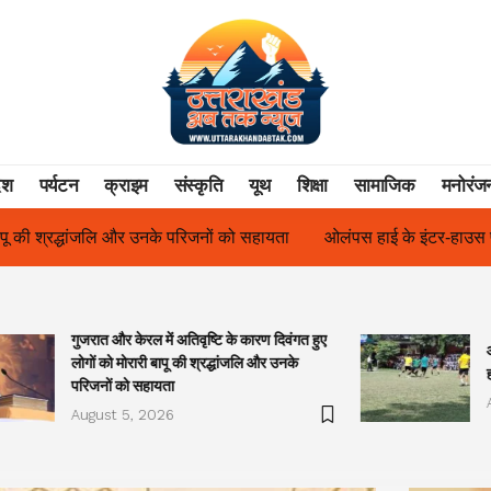
ेश
पर्यटन
क्राइम
संस्कृति
यूथ
शिक्षा
सामाजिक
मनोरंज
ायता
ओलंपस हाई के इंटर-हाउस फुटबॉल टूर्नामेंट में रिग हाउस बना चैंपियन
गुजरात और केरल में अतिवृष्टि के कारण दिवंगत हुए
लोगों को मोरारी बापू की श्रद्धांजलि और उनके
परिजनों को सहायता
August 5, 2026