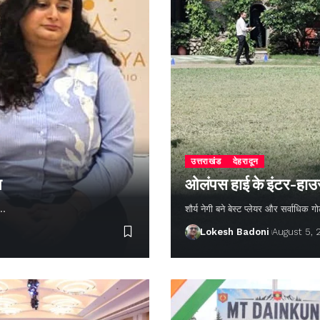
उत्तराखंड
देहरादून
न
ओलंपस हाई के इंटर-हाउस फ
ण…
शौर्य नेगी बने बेस्ट प्लेयर और सर्वाधिक
Lokesh Badoni
August 5,