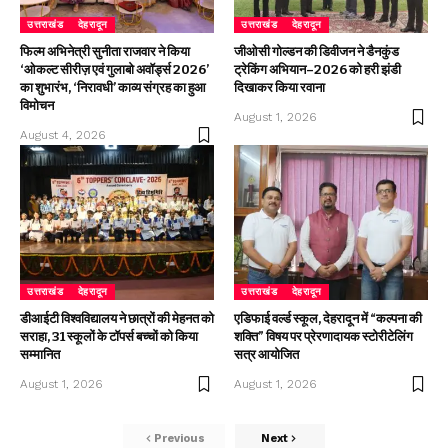
उत्तराखंड
देहरादून
उत्तराखंड
देहरादून
फिल्म अभिनेत्री सुनीता राजवार ने किया
जीओसी गोल्डन की डिवीजन ने डैनकुंड
‘ओकल्ट सीरीज़ एवं गुलाबो अवॉर्ड्स 2026’
ट्रेकिंग अभियान–2026 को हरी झंडी
का शुभारंभ, ‘निरावधी’ काव्य संग्रह का हुआ
दिखाकर किया रवाना
विमोचन
August 1, 2026
August 4, 2026
उत्तराखंड
देहरादून
उत्तराखंड
देहरादून
डीआईटी विश्वविद्यालय ने छात्रों की मेहनत को
एडिफाई वर्ल्ड स्कूल, देहरादून में “कल्पना की
सराहा, 31 स्कूलों के टॉपर्स बच्चों को किया
शक्ति” विषय पर प्रेरणादायक स्टोरीटेलिंग
सम्मानित
सत्र आयोजित
August 1, 2026
August 1, 2026
Previous
Next