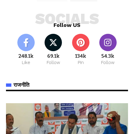
SOCIALS
Follow US
248.1k
69.1k
134k
54.3k
Like
Follow
Pin
Follow
राजनीति