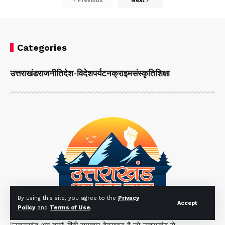
Previous
Next
Categories
उत्तराखंड
राजनीति
देश-विदेश
पर्यटन
क्राइम
संस्कृति
शिक्षा
By using this site, you agree to the
Privacy
Accept
Policy
and
Terms of Use
.