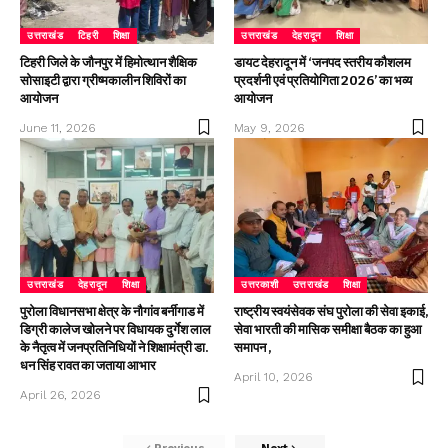
उत्तराखंड
टिहरी
शिक्षा
उत्तराखंड
देहरादून
शिक्षा
टिहरी जिले के जौनपुर में हिमोत्थान शैक्षिक
डायट देहरादून में ‘जनपद स्तरीय कौशलम
सोसाइटी द्वारा ग्रीष्मकालीन शिविरों का
प्रदर्शनी एवं प्रतियोगिता 2026’ का भव्य
आयोजन
आयोजन
June 11, 2026
May 9, 2026
उत्तराखंड
देहरादून
शिक्षा
उत्तरकाशी
उत्तराखंड
शिक्षा
पुरोला विधानसभा क्षेत्र के नौगांव बर्नीगाड में
राष्ट्रीय स्वयंसेवक संघ पुरोला की सेवा इकाई,
डिग्री कालेज खोलने पर विधायक दुर्गेश लाल
सेवा भारती की मासिक समीक्षा बैठक का हुआ
के नैतृत्व में जनप्रतिनिधियों ने शिक्षामंत्री डा.
समापन ,
धन सिंह रावत का जताया आभार
April 10, 2026
April 26, 2026