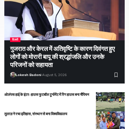
दिल्ली
गुजरात और केरल में अतिवृष्टि के कारण दिवंगत हुए
लोगों को मोरारी बापू की श्रद्धांजलि और उनके
परिजनों को सहायता
Lokesh Badoni
August 5, 2026
ओलंपस हाई के इंटर-हाउस फुटबॉल टूर्नामेंट में रिग हाउस बना चैंपियन
तुलाज़ ने रचा इतिहास, संस्थान से बना विश्वविद्यालय