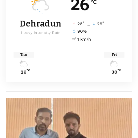
26
°C
Dehradun
°
°
26
_
26
90%
Heavy Intensity Rain
1 km/h
Thu
Fri
°C
°C
26
30