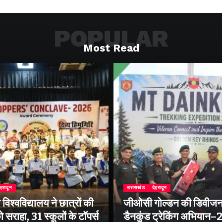
POPULAR
Most Read
ेहरादून
उत्तराखंड
देहरादून
िश्वविद्यालय ने छात्रों की
जीओसी गोल्डन की डिवीजन
 सराहा, 31 स्कूलों के टॉपर्स
डैनकुंड ट्रेकिंग अभियान