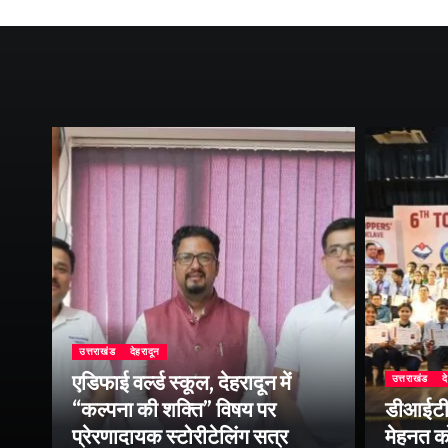
उत्तराखंड
देहरादून
एडिफाई वर्ल्ड स्कूल, देहरादून में
उत्तराखंड
द
ीय
“कल्पना की शक्ति” विषय पर
डीआईटी व
सव
प्रेरणादायक स्टोरीटेलिंग सत्र
मेहनत को