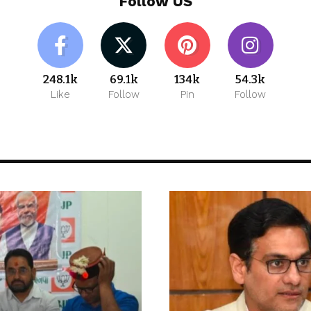
Follow US
248.1k
69.1k
134k
54.3k
Like
Follow
Pin
Follow