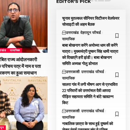
EDITOR'S PICK
चुनाव मुतल्कल सीनियर सिटीजन वेलफेयर
सोसाइटी की अहम बैठक
उत्तराखंड
देहरादून
फीचर्ड
सामाजिक
बाबा बोखनाग करेंगे अयोध्या धाम की करेंगे
तराखंड
सामाजिक
यात्रा। मुख्यमंत्री पुष्कर सिंह धामी यात्रा
को दिखाएंगे हरी झंडी। बाबा बोखनाग
ंबित राज्य आंदोलनकारी
समिति अध्यक्ष गोलु डोभाल
े परिचय पत्र में नाम व पता
उत्तरकाशी
उत्तराखंड
फीचर्ड
्रकरण का हुआ समाधान
सामाजिक
सालरा गांव में लगी भीषण आग से प्रभावित
22 परिवारों को उत्तरांचल दैवी आपदा
पीड़ित सहायता समिति ने बांटे खाद्यान्न
किट
उत्तरकाशी
उत्तराखंड
फीचर्ड
सामाजिक
नाबालिक छात्रा के साथ हुई दुष्कर्म को
ादून
लेकर रंवाई पत्रकार संघ ने पुलिस