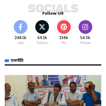
SOCIALS
Follow US
248.1k
69.1k
134k
54.3k
Like
Follow
Pin
Follow
राजनीति