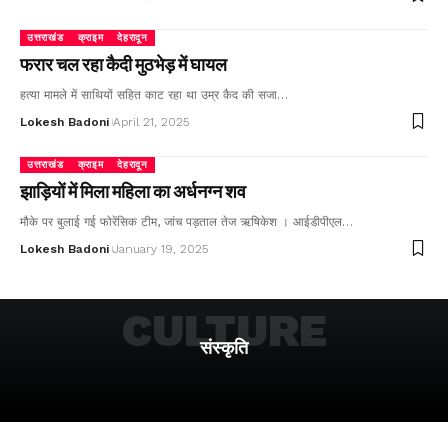
उत्तराखंड
क्राइम
देहरादून
फरार चल रहा कैदी मुठभेड़ में घायल
हत्या मामले में साथियों सहित काट रहा था उम्र कैद की सजा…
Lokesh Badoni
April 21, 2025
उत्तराखंड
क्राइम
देहरादून
झाड़ियों में मिला महिला का अर्धनग्न शव
मौके पर बुलाई गई फोरेंसिक टीम, जांच पड़ताल तेज ऋषिकेश । आईडीपीएल…
Lokesh Badoni
January 19, 2025
CULTURE
संस्कृति