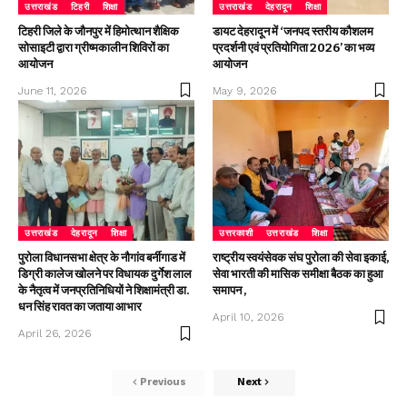
उत्तराखंड
टिहरी
शिक्षा
उत्तराखंड
देहरादून
शिक्षा
टिहरी जिले के जौनपुर में हिमोत्थान शैक्षिक
डायट देहरादून में ‘जनपद स्तरीय कौशलम
सोसाइटी द्वारा ग्रीष्मकालीन शिविरों का
प्रदर्शनी एवं प्रतियोगिता 2026’ का भव्य
आयोजन
आयोजन
June 11, 2026
May 9, 2026
उत्तराखंड
देहरादून
शिक्षा
उत्तरकाशी
उत्तराखंड
शिक्षा
पुरोला विधानसभा क्षेत्र के नौगांव बर्नीगाड में
राष्ट्रीय स्वयंसेवक संघ पुरोला की सेवा इकाई,
डिग्री कालेज खोलने पर विधायक दुर्गेश लाल
सेवा भारती की मासिक समीक्षा बैठक का हुआ
के नैतृत्व में जनप्रतिनिधियों ने शिक्षामंत्री डा.
समापन ,
धन सिंह रावत का जताया आभार
April 10, 2026
April 26, 2026
Previous
Next