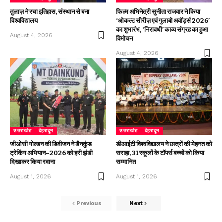
तुलाज़ ने रचा इतिहास, संस्थान से बना
फिल्म अभिनेत्री सुनीता राजवार ने किया
विश्वविद्यालय
‘ओकल्ट सीरीज़ एवं गुलाबो अवॉर्ड्स 2026’
का शुभारंभ, ‘निरावधी’ काव्य संग्रह का हुआ
August 4, 2026
विमोचन
August 4, 2026
उत्तराखंड
देहरादून
उत्तराखंड
देहरादून
जीओसी गोल्डन की डिवीजन ने डैनकुंड
डीआईटी विश्वविद्यालय ने छात्रों की मेहनत को
ट्रेकिंग अभियान–2026 को हरी झंडी
सराहा, 31 स्कूलों के टॉपर्स बच्चों को किया
दिखाकर किया रवाना
सम्मानित
August 1, 2026
August 1, 2026
Previous
Next