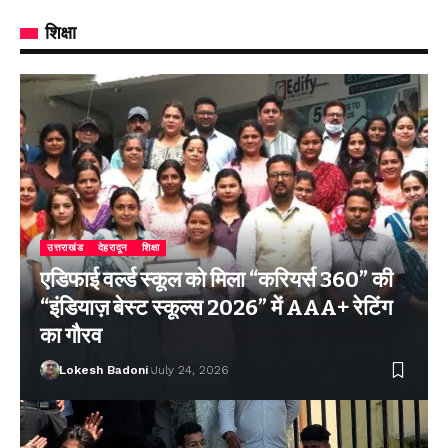
शिक्षा
उत्तराखंड
देहरादून
शिक्षा
एडिफाई वर्ल्ड स्कूल को मिला “करियर्स 360” की
“इंडियाज़ बेस्ट स्कूल्स 2026” में AAA+ रेटिंग
का गौरव
Lokesh Badoni
July 24, 2026