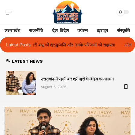
उत्तराखंड
राजनीति
देश-विदेश
पर्यटन
क्राइम
संस्कृति
जलि और उनके परिजनों को सहायता
Latest Posts
ओलंपस हाई के इंटर-हाउस फुटबॉल टूर्नामेंट में रि
LATEST NEWS
का
उत्तराखंड में पहली बार श्री श्री वेलबीइंग का आगमन
August 6, 2026