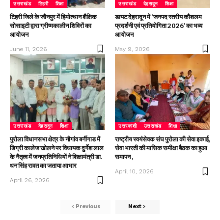
उत्तराखंड
टिहरी
शिक्षा
उत्तराखंड
देहरादून
शिक्षा
टिहरी जिले के जौनपुर में हिमोत्थान शैक्षिक
डायट देहरादून में ‘जनपद स्तरीय कौशलम
सोसाइटी द्वारा ग्रीष्मकालीन शिविरों का
प्रदर्शनी एवं प्रतियोगिता 2026’ का भव्य
आयोजन
आयोजन
June 11, 2026
May 9, 2026
उत्तराखंड
देहरादून
शिक्षा
उत्तरकाशी
उत्तराखंड
शिक्षा
पुरोला विधानसभा क्षेत्र के नौगांव बर्नीगाड में
राष्ट्रीय स्वयंसेवक संघ पुरोला की सेवा इकाई,
डिग्री कालेज खोलने पर विधायक दुर्गेश लाल
सेवा भारती की मासिक समीक्षा बैठक का हुआ
के नैतृत्व में जनप्रतिनिधियों ने शिक्षामंत्री डा.
समापन ,
धन सिंह रावत का जताया आभार
April 10, 2026
April 26, 2026
Previous
Next