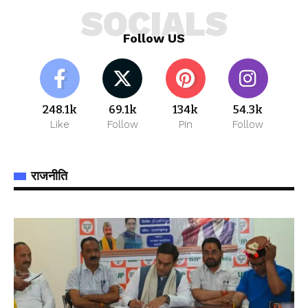
SOCIALS
Follow US
248.1k
69.1k
134k
54.3k
Like
Follow
Pin
Follow
राजनीति