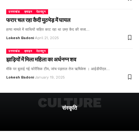
उत्तराखंड
क्राइम
देहरादून
फरार चल रहा कैदी मुठभेड़ में घायल
हत्या मामले में साथियों सहित काट रहा था उम्र कैद की सजा…
Lokesh Badoni
April 21, 2025
उत्तराखंड
क्राइम
देहरादून
झाड़ियों में मिला महिला का अर्धनग्न शव
मौके पर बुलाई गई फोरेंसिक टीम, जांच पड़ताल तेज ऋषिकेश । आईडीपीएल…
Lokesh Badoni
January 19, 2025
CULTURE
संस्कृति