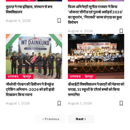
तुलाज़ ने रचा इतिहास, संस्थान से बना
फिल्म अभिनेत्री सुनीता राजवार ने किया
विश्वविद्यालय
‘ओकल्ट सीरीज़ एवं गुलाबो अवॉर्ड्स 2026’
का शुभारंभ, ‘निरावधी’ काव्य संग्रह का हुआ
August 4, 2026
विमोचन
August 4, 2026
उत्तराखंड
देहरादून
उत्तराखंड
देहरादून
जीओसी गोल्डन की डिवीजन ने डैनकुंड
डीआईटी विश्वविद्यालय ने छात्रों की मेहनत को
ट्रेकिंग अभियान–2026 को हरी झंडी
सराहा, 31 स्कूलों के टॉपर्स बच्चों को किया
दिखाकर किया रवाना
सम्मानित
August 1, 2026
August 1, 2026
Previous
Next