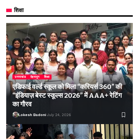
शिक्षा
उत्तराखंड
देहरादून
शिक्षा
एडिफाई वर्ल्ड स्कूल को मिला “करियर्स 360” की
“इंडियाज़ बेस्ट स्कूल्स 2026” में AAA+ रेटिंग
का गौरव
Lokesh Badoni
July 24, 2026