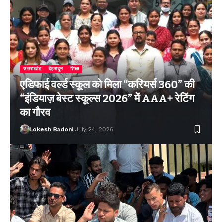
उत्तराखंड
देहरादून
शिक्षा
एडिफाई वर्ल्ड स्कूल को मिला “करियर्स 360” की
“इंडियाज़ बेस्ट स्कूल्स 2026” में AAA+ रेटिंग
का गौरव
Lokesh Badoni
July 24, 2026