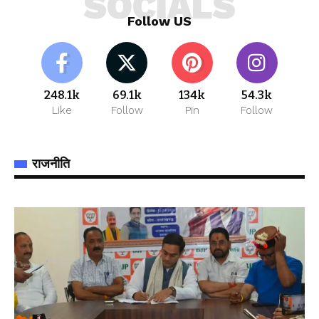
SOCIALS
Follow US
248.1k
69.1k
134k
54.3k
Like
Follow
Pin
Follow
राजनीति