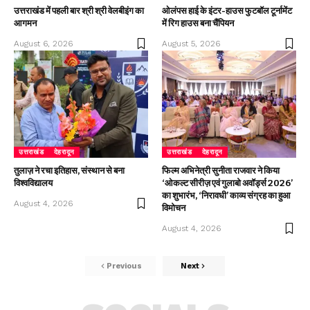
उत्तराखंड में पहली बार श्री श्री वेलबीइंग का
ओलंपस हाई के इंटर-हाउस फुटबॉल टूर्नामेंट
आगमन
में रिग हाउस बना चैंपियन
August 6, 2026
August 5, 2026
उत्तराखंड
देहरादून
उत्तराखंड
देहरादून
तुलाज़ ने रचा इतिहास, संस्थान से बना
फिल्म अभिनेत्री सुनीता राजवार ने किया
विश्वविद्यालय
‘ओकल्ट सीरीज़ एवं गुलाबो अवॉर्ड्स 2026’
का शुभारंभ, ‘निरावधी’ काव्य संग्रह का हुआ
August 4, 2026
विमोचन
August 4, 2026
Previous
Next