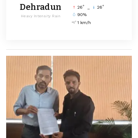
Dehradun
°
°
26
_
26
90%
Heavy Intensity Rain
1 km/h