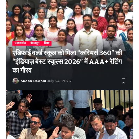
उत्तराखंड
देहरादून
शिक्षा
एडिफाई वर्ल्ड स्कूल को मिला “करियर्स 360” की
“इंडियाज़ बेस्ट स्कूल्स 2026” में AAA+ रेटिंग
का गौरव
Lokesh Badoni
July 24, 2026