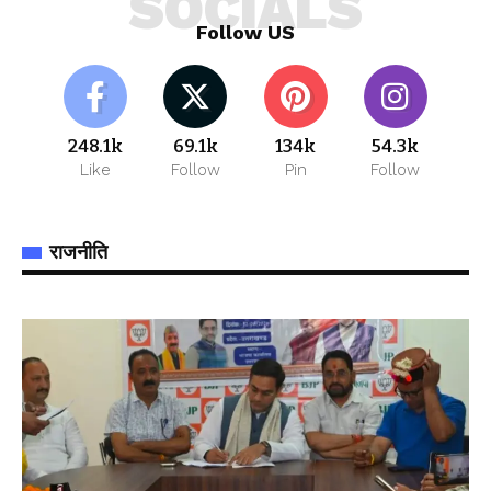
SOCIALS
Follow US
248.1k
69.1k
134k
54.3k
Like
Follow
Pin
Follow
राजनीति