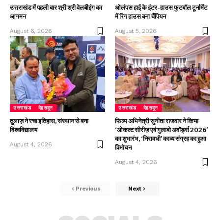
उत्तराखंड में पहली बार श्री श्री वेलबीइंग का
ओलंपस हाई के इंटर-हाउस फुटबॉल टूर्नामेंट
आगमन
में रिग हाउस बना चैंपियन
August 6, 2026
August 5, 2026
उत्तराखंड
देहरादून
उत्तराखंड
देहरादून
तुलाज़ ने रचा इतिहास, संस्थान से बना
फिल्म अभिनेत्री सुनीता राजवार ने किया
विश्वविद्यालय
‘ओकल्ट सीरीज़ एवं गुलाबो अवॉर्ड्स 2026’
का शुभारंभ, ‘निरावधी’ काव्य संग्रह का हुआ
August 4, 2026
विमोचन
August 4, 2026
Previous
Next