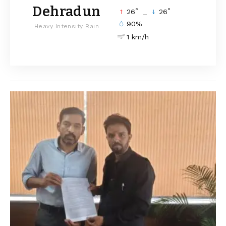
Dehradun
°
°
26
_
26
90%
Heavy Intensity Rain
1 km/h