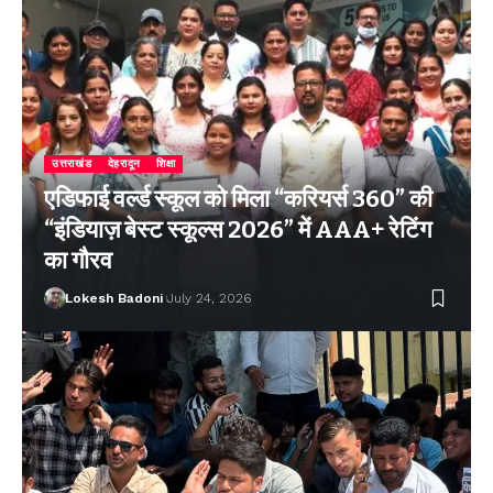
उत्तराखंड
देहरादून
शिक्षा
एडिफाई वर्ल्ड स्कूल को मिला “करियर्स 360” की
“इंडियाज़ बेस्ट स्कूल्स 2026” में AAA+ रेटिंग
का गौरव
Lokesh Badoni
July 24, 2026