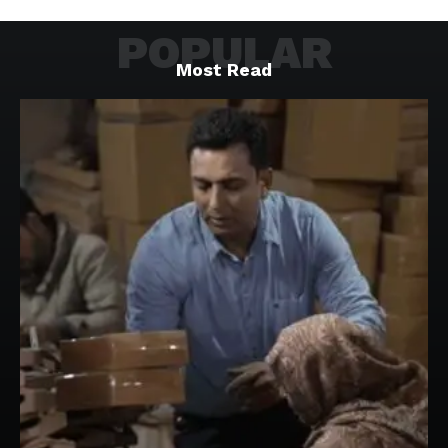
POPULAR
Most Read