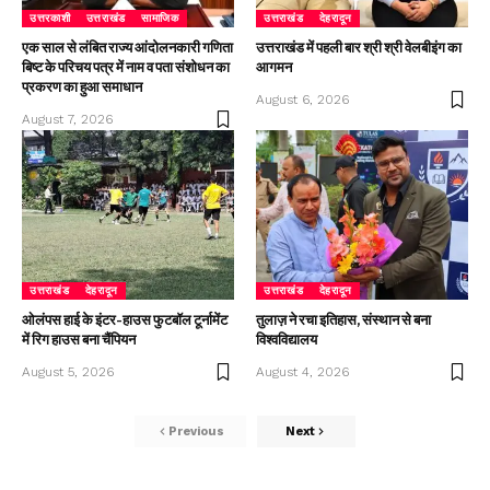
उत्तरकाशी
उत्तराखंड
सामाजिक
उत्तराखंड
देहरादून
एक साल से लंबित राज्य आंदोलनकारी गणिता
उत्तराखंड में पहली बार श्री श्री वेलबीइंग का
बिष्ट के परिचय पत्र में नाम व पता संशोधन का
आगमन
प्रकरण का हुआ समाधान
August 6, 2026
August 7, 2026
उत्तराखंड
देहरादून
उत्तराखंड
देहरादून
ओलंपस हाई के इंटर-हाउस फुटबॉल टूर्नामेंट
तुलाज़ ने रचा इतिहास, संस्थान से बना
में रिग हाउस बना चैंपियन
विश्वविद्यालय
August 5, 2026
August 4, 2026
Previous
Next