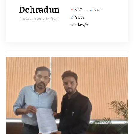
Dehradun
°
°
26
_
26
90%
Heavy Intensity Rain
1 km/h