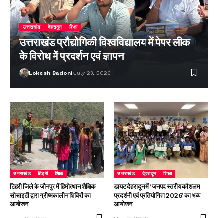
उत्तराखंड
देहरादून
शिक्षा
उत्तराखंड प्रौद्योगिकी विश्वविद्यालय में पेपर लीक
के विरोध में प्रदर्शन एवं ज्ञापन
Lokesh Badoni
July 23, 2026
उत्तराखंड
टिहरी
शिक्षा
उत्तराखंड
देहरादून
शिक्षा
टिहरी जिले के जौनपुर में हिमोत्थान शैक्षिक
डायट देहरादून में ‘जनपद स्तरीय कौशलम
सोसाइटी द्वारा ग्रीष्मकालीन शिविरों का
प्रदर्शनी एवं प्रतियोगिता 2026’ का भव्य
आयोजन
आयोजन