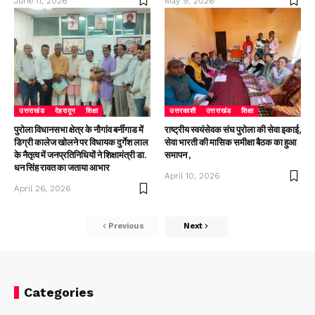
June 11, 2026
May 9, 2026
उत्तराखंड
देहरादून
शिक्षा
उत्तरकाशी
उत्तराखंड
शिक्षा
पुरोला विधानसभा क्षेत्र के नौगांव बर्नीगाड में
राष्ट्रीय स्वयंसेवक संघ पुरोला की सेवा इकाई,
डिग्री कालेज खोलने पर विधायक दुर्गेश लाल
सेवा भारती की मासिक समीक्षा बैठक का हुआ
के नैतृत्व में जनप्रतिनिधियों ने शिक्षामंत्री डा.
समापन ,
धन सिंह रावत का जताया आभार
April 10, 2026
April 26, 2026
Previous
Next
Categories