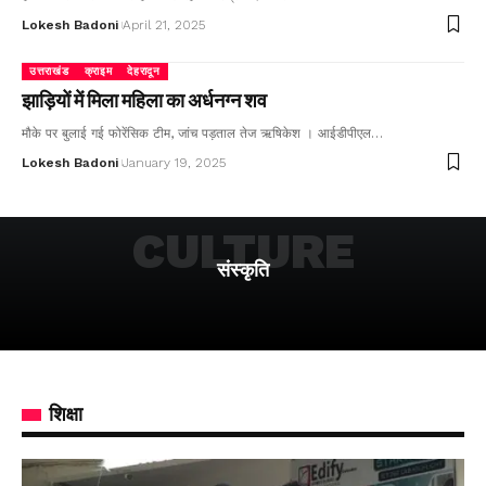
Lokesh Badoni
April 21, 2025
उत्तराखंड
क्राइम
देहरादून
झाड़ियों में मिला महिला का अर्धनग्न शव
मौके पर बुलाई गई फोरेंसिक टीम, जांच पड़ताल तेज ऋषिकेश । आईडीपीएल…
Lokesh Badoni
January 19, 2025
CULTURE
संस्कृति
शिक्षा