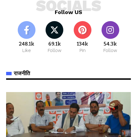
SOCIALS
Follow US
248.1k
69.1k
134k
54.3k
Like
Follow
Pin
Follow
राजनीति