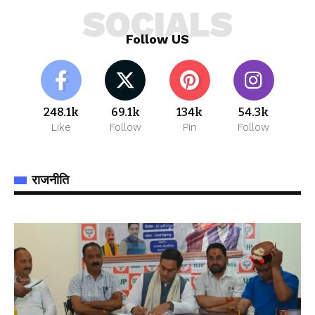
SOCIALS
Follow US
248.1k
69.1k
134k
54.3k
Like
Follow
Pin
Follow
राजनीति