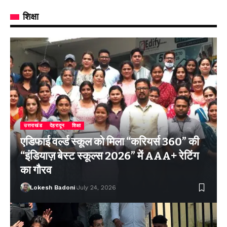
शिक्षा
उत्तराखंड
देहरादून
शिक्षा
एडिफाई वर्ल्ड स्कूल को मिला “करियर्स 360” की
“इंडियाज़ बेस्ट स्कूल्स 2026” में AAA+ रेटिंग
का गौरव
Lokesh Badoni
July 24, 2026