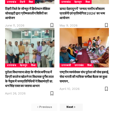
उत्तराखंड
टिहरी
शिक्षा
उत्तराखंड
देहरादून
शिक्षा
टिहरी जिले के जौनपुर में हिमोत्थान शैक्षिक
डायट देहरादून में ‘जनपद स्तरीय कौशलम
सोसाइटी द्वारा ग्रीष्मकालीन शिविरों का
प्रदर्शनी एवं प्रतियोगिता 2026’ का भव्य
आयोजन
आयोजन
June 11, 2026
May 9, 2026
उत्तराखंड
देहरादून
शिक्षा
उत्तरकाशी
उत्तराखंड
शिक्षा
पुरोला विधानसभा क्षेत्र के नौगांव बर्नीगाड में
राष्ट्रीय स्वयंसेवक संघ पुरोला की सेवा इकाई,
डिग्री कालेज खोलने पर विधायक दुर्गेश लाल
सेवा भारती की मासिक समीक्षा बैठक का हुआ
के नैतृत्व में जनप्रतिनिधियों ने शिक्षामंत्री डा.
समापन ,
धन सिंह रावत का जताया आभार
April 10, 2026
April 26, 2026
Previous
Next