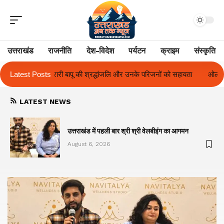
उत्तराखंड
राजनीति
देश-विदेश
पर्यटन
क्राइम
संस्कृति
नके परिजनों को सहायता
Latest Posts
ओलंपस हाई के इंटर-हाउस फुटबॉल टूर्नामेंट में रिग हाउस बन
LATEST NEWS
का
उत्तराखंड में पहली बार श्री श्री वेलबीइंग का आगमन
August 6, 2026