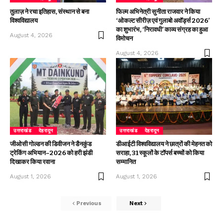
तुलाज़ ने रचा इतिहास, संस्थान से बना
फिल्म अभिनेत्री सुनीता राजवार ने किया
विश्वविद्यालय
‘ओकल्ट सीरीज़ एवं गुलाबो अवॉर्ड्स 2026’
का शुभारंभ, ‘निरावधी’ काव्य संग्रह का हुआ
August 4, 2026
विमोचन
August 4, 2026
उत्तराखंड
देहरादून
उत्तराखंड
देहरादून
जीओसी गोल्डन की डिवीजन ने डैनकुंड
डीआईटी विश्वविद्यालय ने छात्रों की मेहनत को
ट्रेकिंग अभियान–2026 को हरी झंडी
सराहा, 31 स्कूलों के टॉपर्स बच्चों को किया
दिखाकर किया रवाना
सम्मानित
August 1, 2026
August 1, 2026
Previous
Next