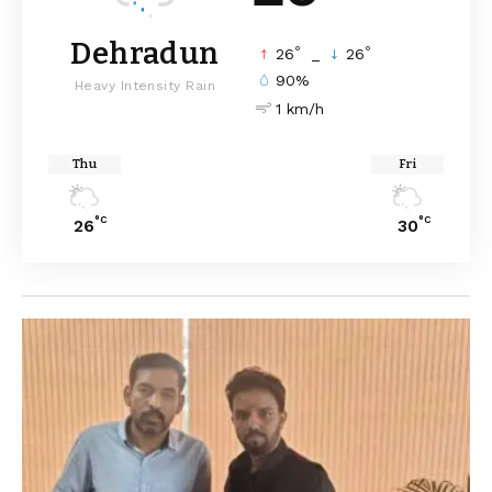
Dehradun
°
°
26
_
26
90%
Heavy Intensity Rain
1 km/h
Thu
Fri
°C
°C
26
30