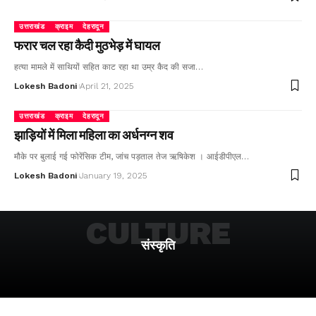
उत्तराखंड
क्राइम
देहरादून
फरार चल रहा कैदी मुठभेड़ में घायल
हत्या मामले में साथियों सहित काट रहा था उम्र कैद की सजा…
Lokesh Badoni
April 21, 2025
उत्तराखंड
क्राइम
देहरादून
झाड़ियों में मिला महिला का अर्धनग्न शव
मौके पर बुलाई गई फोरेंसिक टीम, जांच पड़ताल तेज ऋषिकेश । आईडीपीएल…
Lokesh Badoni
January 19, 2025
CULTURE
संस्कृति