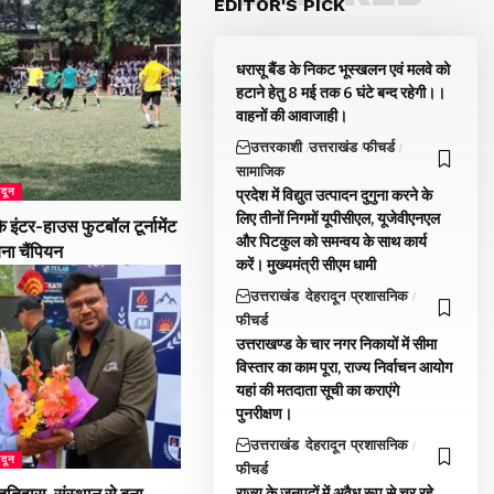
EDITOR'S PICK
धरासू बैंड के निकट भूस्खलन एवं मलवे को
हटाने हेतु 8 मई तक 6 घंटे बन्द रहेगी।।
वाहनों की आवाजाही।
उत्तरकाशी
उत्तराखंड
फीचर्ड
सामाजिक
ादून
प्रदेश में विद्युत उत्पादन दुगुना करने के
लिए तीनों निगमों यूपीसीएल, यूजेवीएनएल
 इंटर-हाउस फुटबॉल टूर्नामेंट
और पिटकुल को समन्वय के साथ कार्य
बना चैंपियन
करें। मुख्यमंत्री सीएम धामी
उत्तराखंड
देहरादून
प्रशासनिक
फीचर्ड
उत्तराखण्ड के चार नगर निकायों में सीमा
विस्तार का काम पूरा, राज्य निर्वाचन आयोग
यहां की मतदाता सूची का कराएंगे
पुनरीक्षण।
उत्तराखंड
देहरादून
प्रशासनिक
ादून
फीचर्ड
राज्य के जनपदों में अवैध रूप से चर रहे