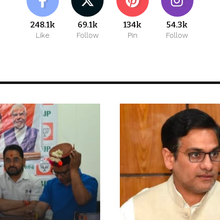
248.1k
69.1k
134k
54.3k
Like
Follow
Pin
Follow