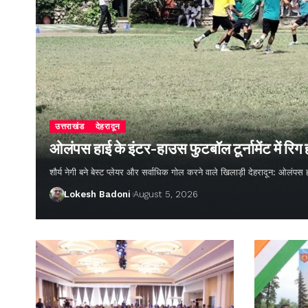
उत्तराखंड
देहरादून
ओलंपस हाई के इंटर-हाउस फुटबॉल टूर्नामेंट में रिग
शौर्य नेगी बने बेस्ट प्लेयर और सर्वाधिक गोल करने वाले खिलाड़ी देहरादून: ओलंपस 
Lokesh Badoni
August 5, 2026