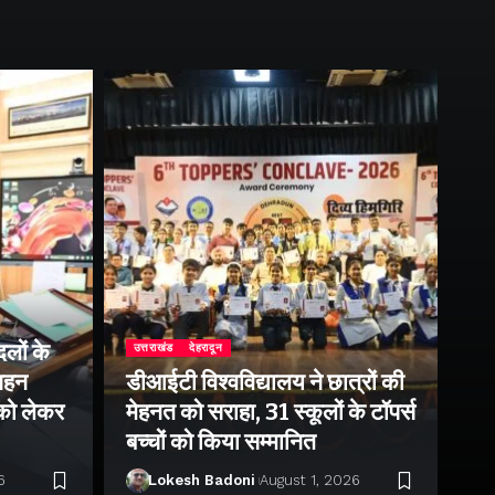
लों के
उत्तराखंड
देहरादून
उत्
 गहन
डीआईटी विश्वविद्यालय ने छात्रों की
राष
 को लेकर
मेहनत को सराहा, 31 स्कूलों के टॉपर्स
उप
बच्चों को किया सम्मानित
पर 
6
Lokesh Badoni
August 1, 2026