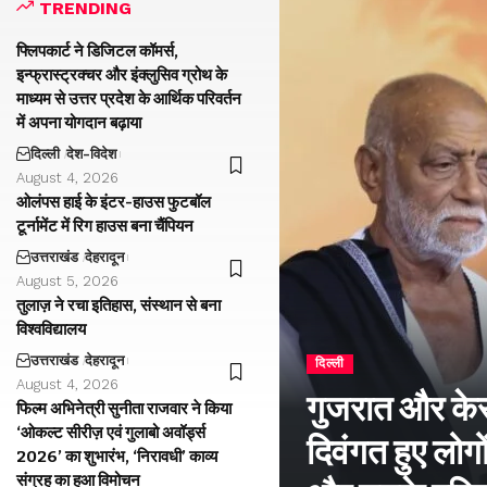
TRENDING
फ्लिपकार्ट ने डिजिटल कॉमर्स,
इन्फ्रास्ट्रक्चर और इंक्लुसिव ग्रोथ के
माध्यम से उत्तर प्रदेश के आर्थिक परिवर्तन
में अपना योगदान बढ़ाया
दिल्ली
देश-विदेश
August 4, 2026
ओलंपस हाई के इंटर-हाउस फुटबॉल
टूर्नामेंट में रिग हाउस बना चैंपियन
उत्तराखंड
देहरादून
August 5, 2026
तुलाज़ ने रचा इतिहास, संस्थान से बना
विश्वविद्यालय
उत्तराखंड
देहरादून
दिल्ली
August 4, 2026
गुजरात और केरल
फिल्म अभिनेत्री सुनीता राजवार ने किया
‘ओकल्ट सीरीज़ एवं गुलाबो अवॉर्ड्स
दिवंगत हुए लोगों
2026’ का शुभारंभ, ‘निरावधी’ काव्य
संग्रह का हुआ विमोचन