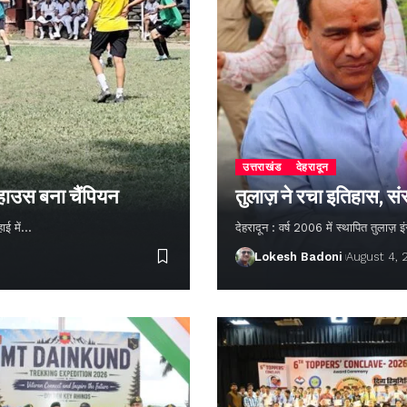
उत्तराखंड
देहरादून
 हाउस बना चैंपियन
तुलाज़ ने रचा इतिहास, सं
हाई में…
देहरादून : वर्ष 2006 में स्थापित तुलाज़
Lokesh Badoni
August 4,