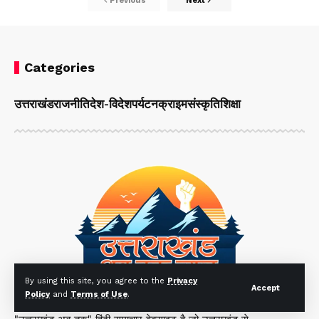
Previous
Next
Categories
उत्तराखंड
राजनीति
देश-विदेश
पर्यटन
क्राइम
संस्कृति
शिक्षा
By using this site, you agree to the
Privacy
Accept
Policy
and
Terms of Use
.