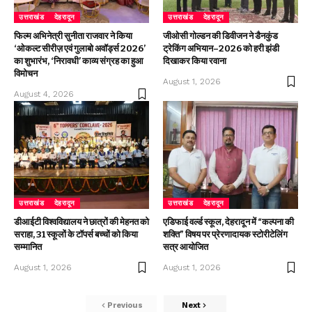
उत्तराखंड
देहरादून
उत्तराखंड
देहरादून
फिल्म अभिनेत्री सुनीता राजवार ने किया
जीओसी गोल्डन की डिवीजन ने डैनकुंड
‘ओकल्ट सीरीज़ एवं गुलाबो अवॉर्ड्स 2026’
ट्रेकिंग अभियान–2026 को हरी झंडी
का शुभारंभ, ‘निरावधी’ काव्य संग्रह का हुआ
दिखाकर किया रवाना
विमोचन
August 1, 2026
August 4, 2026
उत्तराखंड
देहरादून
उत्तराखंड
देहरादून
डीआईटी विश्वविद्यालय ने छात्रों की मेहनत को
एडिफाई वर्ल्ड स्कूल, देहरादून में “कल्पना की
सराहा, 31 स्कूलों के टॉपर्स बच्चों को किया
शक्ति” विषय पर प्रेरणादायक स्टोरीटेलिंग
सम्मानित
सत्र आयोजित
August 1, 2026
August 1, 2026
Previous
Next