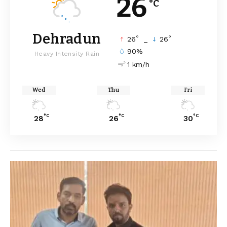
26
°C
Dehradun
°
°
26
_
26
90%
Heavy Intensity Rain
1 km/h
Wed
Thu
Fri
°C
°C
°C
28
26
30