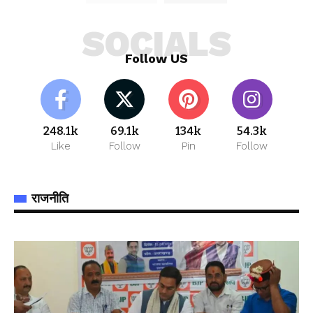
SOCIALS
Follow US
248.1k
69.1k
134k
54.3k
Like
Follow
Pin
Follow
राजनीति