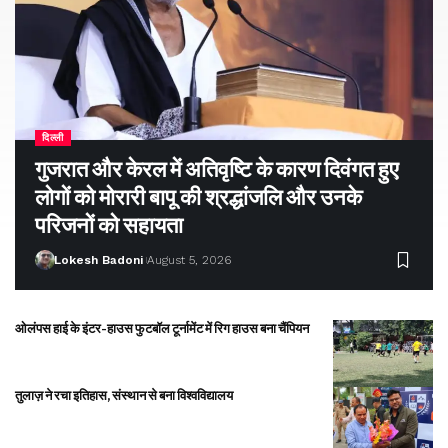
दिल्ली
गुजरात और केरल में अतिवृष्टि के कारण दिवंगत हुए
लोगों को मोरारी बापू की श्रद्धांजलि और उनके
परिजनों को सहायता
Lokesh Badoni
August 5, 2026
ओलंपस हाई के इंटर-हाउस फुटबॉल टूर्नामेंट में रिग हाउस बना चैंपियन
तुलाज़ ने रचा इतिहास, संस्थान से बना विश्वविद्यालय