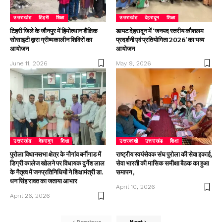
उत्तराखंड
टिहरी
शिक्षा
उत्तराखंड
देहरादून
शिक्षा
टिहरी जिले के जौनपुर में हिमोत्थान शैक्षिक
डायट देहरादून में ‘जनपद स्तरीय कौशलम
सोसाइटी द्वारा ग्रीष्मकालीन शिविरों का
प्रदर्शनी एवं प्रतियोगिता 2026’ का भव्य
आयोजन
आयोजन
June 11, 2026
May 9, 2026
उत्तराखंड
देहरादून
शिक्षा
उत्तरकाशी
उत्तराखंड
शिक्षा
पुरोला विधानसभा क्षेत्र के नौगांव बर्नीगाड में
राष्ट्रीय स्वयंसेवक संघ पुरोला की सेवा इकाई,
डिग्री कालेज खोलने पर विधायक दुर्गेश लाल
सेवा भारती की मासिक समीक्षा बैठक का हुआ
के नैतृत्व में जनप्रतिनिधियों ने शिक्षामंत्री डा.
समापन ,
धन सिंह रावत का जताया आभार
April 10, 2026
April 26, 2026