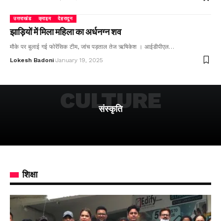
उत्तराखंड
क्राइम
देहरादून
झाड़ियों में मिला महिला का अर्धनग्न शव
मौके पर बुलाई गई फोरेंसिक टीम, जांच पड़ताल तेज ऋषिकेश । आईडीपीएल…
Lokesh Badoni
January 19, 2025
CULTURE
संस्कृति
शिक्षा