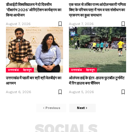
डीआईटी विश्वविद्यालय ने दो दिवसीय
एक साल से लंबित राज्य आंदोलनकारी गणिता
‘दीक्षारंभ 2026’ ओरिएंटेशन कार्यक्रम का
बिष्ट के परिचय पत्र में नाम व पता संशोधन का
किया आयोजन
प्रकरण का हुआ समाधान
August 7, 2026
August 7, 2026
उत्तराखंड
देहरादून
उत्तराखंड
देहरादून
उत्तराखंड में पहली बार श्री श्री वेलबीइंग का
ओलंपस हाई के इंटर-हाउस फुटबॉल टूर्नामेंट
आगमन
में रिग हाउस बना चैंपियन
August 6, 2026
August 5, 2026
Previous
Next
SOCIALS