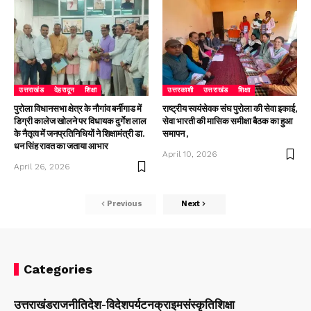
उत्तराखंड
देहरादून
शिक्षा
उत्तरकाशी
उत्तराखंड
शिक्षा
पुरोला विधानसभा क्षेत्र के नौगांव बर्नीगाड में
राष्ट्रीय स्वयंसेवक संघ पुरोला की सेवा इकाई,
डिग्री कालेज खोलने पर विधायक दुर्गेश लाल
सेवा भारती की मासिक समीक्षा बैठक का हुआ
के नैतृत्व में जनप्रतिनिधियों ने शिक्षामंत्री डा.
समापन ,
धन सिंह रावत का जताया आभार
April 10, 2026
April 26, 2026
Previous
Next
Categories
उत्तराखंड
राजनीति
देश-विदेश
पर्यटन
क्राइम
संस्कृति
शिक्षा