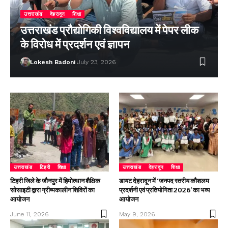
उत्तराखंड
देहरादून
शिक्षा
उत्तराखंड प्रौद्योगिकी विश्वविद्यालय में पेपर लीक
के विरोध में प्रदर्शन एवं ज्ञापन
Lokesh Badoni
July 23, 2026
उत्तराखंड
टिहरी
शिक्षा
उत्तराखंड
देहरादून
शिक्षा
टिहरी जिले के जौनपुर में हिमोत्थान शैक्षिक
डायट देहरादून में ‘जनपद स्तरीय कौशलम
सोसाइटी द्वारा ग्रीष्मकालीन शिविरों का
प्रदर्शनी एवं प्रतियोगिता 2026’ का भव्य
आयोजन
आयोजन
June 11, 2026
May 9, 2026