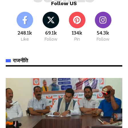
Follow US
248.1k
69.1k
134k
54.3k
Like
Follow
Pin
Follow
राजनीति