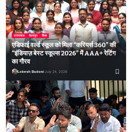
उत्तराखंड
देहरादून
शिक्षा
एडिफाई वर्ल्ड स्कूल को मिला “करियर्स 360” की
“इंडियाज़ बेस्ट स्कूल्स 2026” में AAA+ रेटिंग
का गौरव
Lokesh Badoni
July 24, 2026