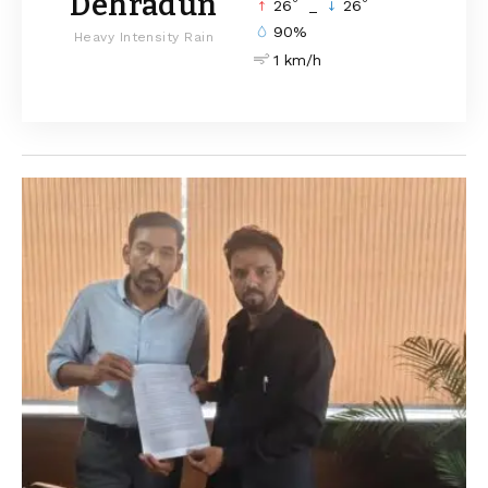
Dehradun
°
°
26
_
26
90%
Heavy Intensity Rain
1 km/h